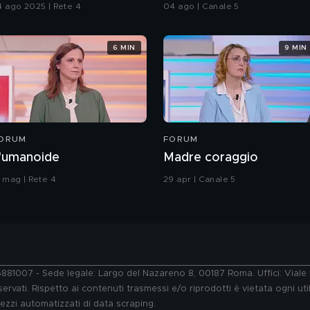
4 ago 2025 | Rete 4
04 ago | Canale 5
6 MIN
9 MIN
ORUM
FORUM
'umanoide
Madre coraggio
5 mag | Rete 4
29 apr | Canale 5
76881007 - Sede legale: Largo del Nazareno 8, 00187 Roma. Uffici: Vial
ervati. Rispetto ai contenuti trasmessi e/o riprodotti è vietata ogni uti
 mezzi automatizzati di data scraping.