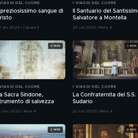
 VIAGGI DEL CUORE
I VIAGGI DEL CUORE
l preziosissimo sangue di
Il Santuario del Santissi
risto
Salvatore a Montella
7 dic 2024 | Canale 5
20 set 2020 | Rete 4
4 MIN
3 MIN
 VIAGGI DEL CUORE
I VIAGGI DEL CUORE
a Sacra Sindone,
La Confraternita del S.S.
trumento di salvezza
Sudario
2 nov 2020 | Rete 4
22 nov 2020 | Rete 4
2 MIN
3 MIN