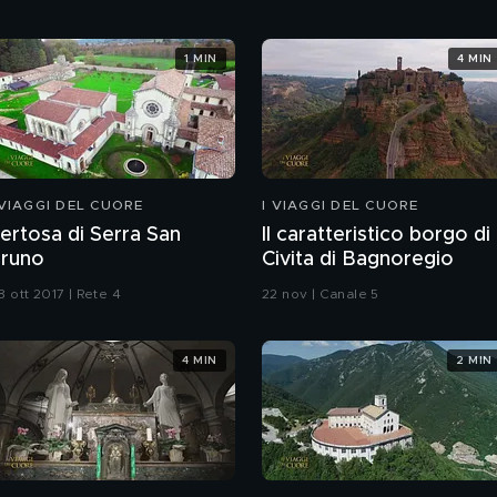
1 MIN
4 MIN
 VIAGGI DEL CUORE
I VIAGGI DEL CUORE
ertosa di Serra San
Il caratteristico borgo di
runo
Civita di Bagnoregio
8 ott 2017 | Rete 4
22 nov | Canale 5
4 MIN
2 MIN