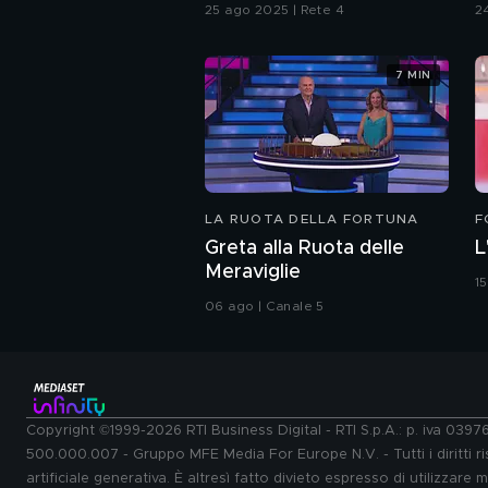
25 ago 2025 | Rete 4
2
7 MIN
LA RUOTA DELLA FORTUNA
F
Greta alla Ruota delle
L
Meraviglie
1
06 ago | Canale 5
Copyright ©1999-2026 RTI Business Digital - RTI S.p.A.: p. iva 039
500.000.007 - Gruppo MFE Media For Europe N.V. - Tutti i diritti ris
artificiale generativa. È altresì fatto divieto espresso di utilizzare