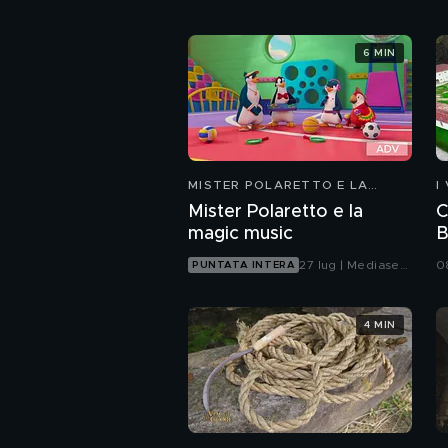
6 MIN
MISTER POLARETTO E LA
I
MAGIC MUSIC
Mister Polaretto e la
C
magic music
B
27 lug | Mediaset
0
PUNTATA INTERA
Infinity
4 MIN