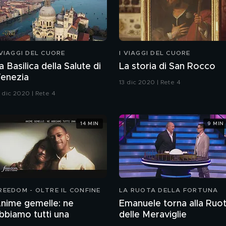
 VIAGGI DEL CUORE
I VIAGGI DEL CUORE
a Basilica della Salute di
La storia di San Rocco
enezia
13 dic 2020 | Rete 4
3 dic 2020 | Rete 4
14 MIN
9 MIN
REEDOM - OLTRE IL CONFINE
LA RUOTA DELLA FORTUNA
nime gemelle: ne
Emanuele torna alla Ruo
bbiamo tutti una
delle Meraviglie