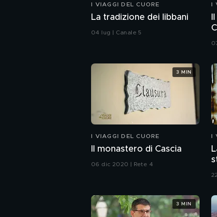
I VIAGGI DEL CUORE
I
La tradizione dei libbani
I
C
04 lug | Canale 5
0
3 MIN
I VIAGGI DEL CUORE
I
Il monastero di Cascia
L
s
06 dic 2020 | Rete 4
2
3 MIN