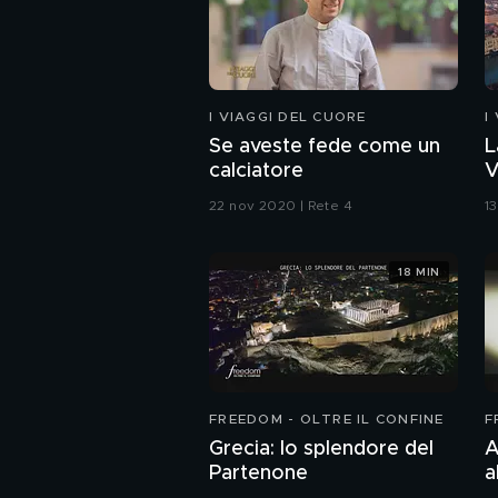
I VIAGGI DEL CUORE
I
Se aveste fede come un
L
calciatore
V
22 nov 2020 | Rete 4
1
18 MIN
FREEDOM - OLTRE IL CONFINE
F
Grecia: lo splendore del
A
Partenone
a