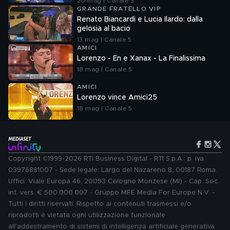
20 mag | Canale 5
GRANDE FRATELLO VIP
Renato Biancardi e Lucia Ilardo: dalla
gelosia al bacio
13 mag | Canale 5
AMICI
Lorenzo - En e Xanax - La Finalissima
18 mag | Canale 5
AMICI
Lorenzo vince Amici25
18 mag | Canale 5
Copyright ©1999-2026 RTI Business Digital - RTI S.p.A.: p. iva
03976881007 - Sede legale: Largo del Nazareno 8, 00187 Roma.
Uffici: Viale Europa 46, 20093 Cologno Monzese (MI) - Cap. Soc.
int. vers. € 500.000.007 - Gruppo MFE Media For Europe N.V. -
Tutti i diritti riservati. Rispetto ai contenuti trasmessi e/o
riprodotti è vietata ogni utilizzazione funzionale
all'addestramento di sistemi di intelligenza artificiale generativa.