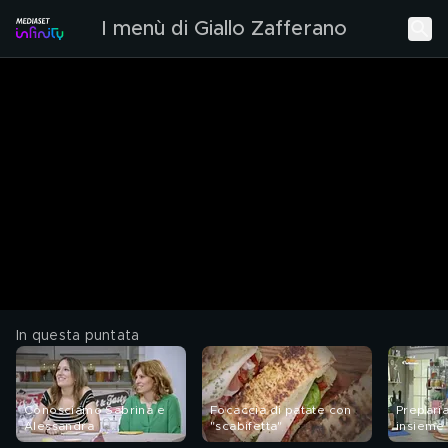
I menù di Giallo Zafferano
In questa puntata
Conosciamo Sabrina e
Focaccia di patate con
Preparia
Alessandra
"scabifetta"
insieme