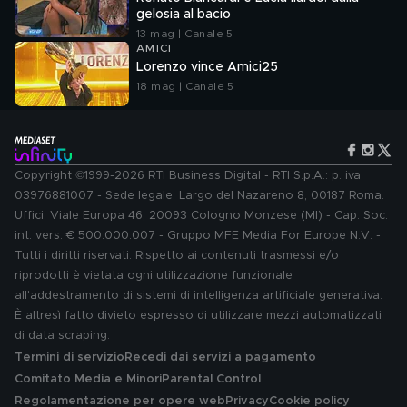
gelosia al bacio
13 mag | Canale 5
AMICI
Lorenzo vince Amici25
18 mag | Canale 5
Copyright ©1999-2026 RTI Business Digital - RTI S.p.A.: p. iva
03976881007 - Sede legale: Largo del Nazareno 8, 00187 Roma.
Uffici: Viale Europa 46, 20093 Cologno Monzese (MI) - Cap. Soc.
int. vers. € 500.000.007 - Gruppo MFE Media For Europe N.V. -
Tutti i diritti riservati. Rispetto ai contenuti trasmessi e/o
riprodotti è vietata ogni utilizzazione funzionale
all'addestramento di sistemi di intelligenza artificiale generativa.
È altresì fatto divieto espresso di utilizzare mezzi automatizzati
di data scraping.
Termini di servizio
Recedi dai servizi a pagamento
Comitato Media e Minori
Parental Control
Regolamentazione per opere web
Privacy
Cookie policy