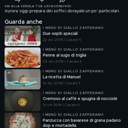
VAI ALLA SERIE
LA TUA LISTA
CONDIVIDI
Aurora oggi prepara dei soffici dorayaki un po' particolari.
Guarda anche
I MENÙ DI GIALLO ZAFFERANO
Due ospiti speciali
22 dic 2018 | Canale 5
PROSSIMO VIDEO
I MENÙ DI GIALLO ZAFFERANO
Penne al sugo di triglia
02 dic 2018 | Canale 5
I MENÙ DI GIALLO ZAFFERANO
La ricetta di Manuel
16 dic 2018 | Canale 5
I MENÙ DI GIALLO ZAFFERANO
Cremoso al caffè e spugna di nocciole
21 ott 2018 | Canale 5
I MENÙ DI GIALLO ZAFFERANO
Panzucca con bavarese di grana padano
dop e mortadella