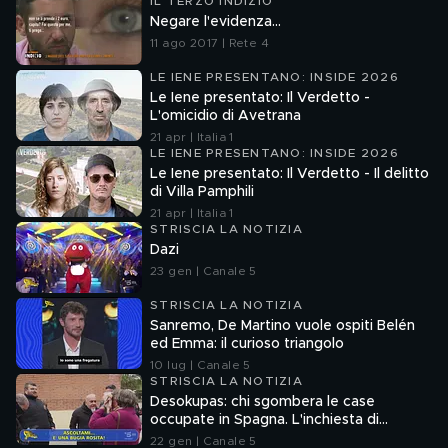
IL TERZO INDIZIO
Negare l'evidenza...
11 ago 2017 | Rete 4
LE IENE PRESENTANO: INSIDE 2026
Le Iene presentato: Il Verdetto -
L'omicidio di Avetrana
21 apr | Italia 1
LE IENE PRESENTANO: INSIDE 2026
Le Iene presentato: Il Verdetto - Il delitto
di Villa Pamphili
21 apr | Italia 1
STRISCIA LA NOTIZIA
Dazi
23 gen | Canale 5
STRISCIA LA NOTIZIA
Sanremo, De Martino vuole ospiti Belén
ed Emma: il curioso triangolo
10 lug | Canale 5
STRISCIA LA NOTIZIA
Desokupas: chi sgombera le case
occupate in Spagna. L'inchiesta di
Francesco Mazza
22 gen | Canale 5