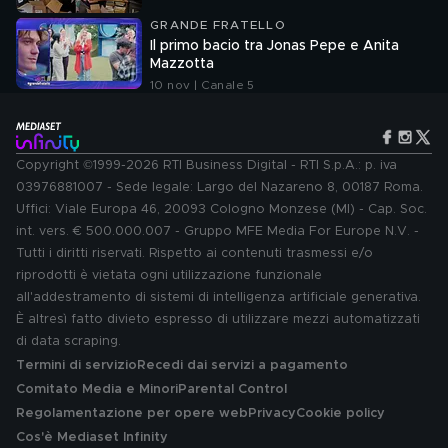
GRANDE FRATELLO
Il primo bacio tra Jonas Pepe e Anita
Mazzotta
10 nov | Canale 5
Copyright ©1999-2026 RTI Business Digital - RTI S.p.A.: p. iva
03976881007 - Sede legale: Largo del Nazareno 8, 00187 Roma.
Uffici: Viale Europa 46, 20093 Cologno Monzese (MI) - Cap. Soc.
int. vers. € 500.000.007 - Gruppo MFE Media For Europe N.V. -
Tutti i diritti riservati. Rispetto ai contenuti trasmessi e/o
riprodotti è vietata ogni utilizzazione funzionale
all'addestramento di sistemi di intelligenza artificiale generativa.
È altresì fatto divieto espresso di utilizzare mezzi automatizzati
di data scraping.
Termini di servizio
Recedi dai servizi a pagamento
Comitato Media e Minori
Parental Control
Regolamentazione per opere web
Privacy
Cookie policy
Cos'è Mediaset Infinity