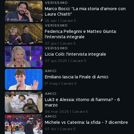
VERISSIMO
Marco Bocci: "La mia storia d'amore con
Laura Chiatti"
26 apr | Canale 5
VERISSIMO
Federica Pellegrini e Matteo Giunta:
l'intervista integrale
07 giu | Canale 5
VERISSIMO
Licia Colò: l'intervista integrale
07 giu 2025 | Canale 5
AMICI
Emiliano lascia la Finale di Amici
17 mag | Canale 5
AMICI
Luk3 e Alessia: ritorno di fiamma? - 6
marzo
06 mar 2025 | Canale 5
AMICI
Michele vs Caterina: la sfida - 7 dicembre
07 dic | Canale 5