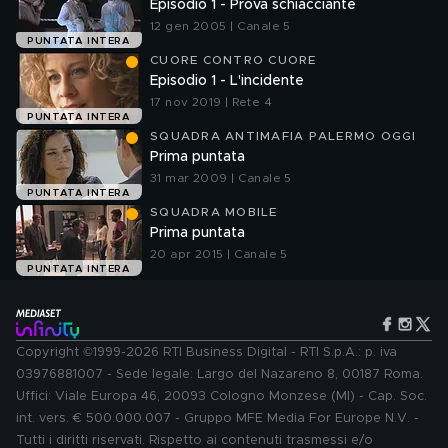
Episodio 1 - Prova schiacciante
12 gen 2005 | Canale 5
PUNTATA INTERA
CUORE CONTRO CUORE
Episodio 1 - L'incidente
17 nov 2019 | Rete 4
PUNTATA INTERA
SQUADRA ANTIMAFIA PALERMO OGGI
Prima puntata
31 mar 2009 | Canale 5
PUNTATA INTERA
SQUADRA MOBILE
Prima puntata
20 apr 2015 | Canale 5
PUNTATA INTERA
Copyright ©1999-2026 RTI Business Digital - RTI S.p.A.: p. iva
03976881007 - Sede legale: Largo del Nazareno 8, 00187 Roma.
Uffici: Viale Europa 46, 20093 Cologno Monzese (MI) - Cap. Soc.
int. vers. € 500.000.007 - Gruppo MFE Media For Europe N.V. -
Tutti i diritti riservati. Rispetto ai contenuti trasmessi e/o