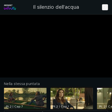
Il silenzio dell'acqua
Nella stessa puntata
Pt.2 | Cap.7
Pt.2 | Cap.1
Pt. 2 | C