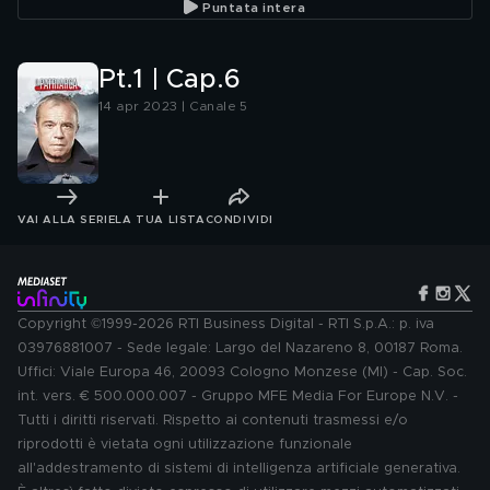
Puntata intera
Pt.1 | Cap.6
14 apr 2023 | Canale 5
VAI ALLA SERIE
LA TUA LISTA
CONDIVIDI
Copyright ©1999-2026 RTI Business Digital - RTI S.p.A.: p. iva
03976881007 - Sede legale: Largo del Nazareno 8, 00187 Roma.
Uffici: Viale Europa 46, 20093 Cologno Monzese (MI) - Cap. Soc.
int. vers. € 500.000.007 - Gruppo MFE Media For Europe N.V. -
Tutti i diritti riservati. Rispetto ai contenuti trasmessi e/o
riprodotti è vietata ogni utilizzazione funzionale
all'addestramento di sistemi di intelligenza artificiale generativa.