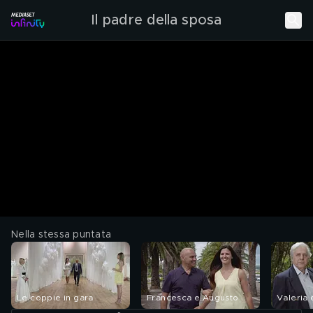
Il padre della sposa
Nella stessa puntata
Le coppie in gara
Francesca e Augusto
Valeria 