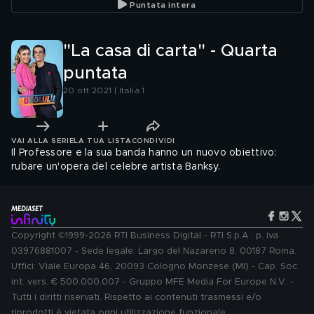
Puntata intera
"La casa di carta" - Quarta
puntata
20 ott 2021 | Italia 1
VAI ALLA SERIE
LA TUA LISTA
CONDIVIDI
Il Professore e la sua banda hanno un nuovo obiettivo:
rubare un'opera del celebre artista Banksy.
Copyright ©1999-2026 RTI Business Digital - RTI S.p.A.: p. iva
03976881007 - Sede legale: Largo del Nazareno 8, 00187 Roma.
Uffici: Viale Europa 46, 20093 Cologno Monzese (MI) - Cap. Soc.
int. vers. € 500.000.007 - Gruppo MFE Media For Europe N.V. -
Tutti i diritti riservati. Rispetto ai contenuti trasmessi e/o
riprodotti è vietata ogni utilizzazione funzionale