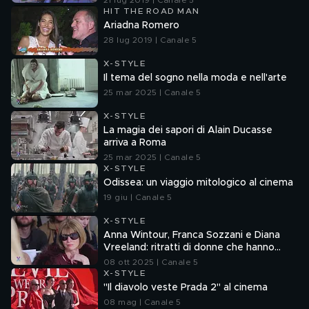
21 lug 2019 | Canale 5
HIT THE ROAD MAN
Ariadna Romero
28 lug 2019 | Canale 5
X-STYLE
Il tema del sogno nella moda e nell'arte
25 mar 2025 | Canale 5
X-STYLE
La magia dei sapori di Alain Ducasse
arriva a Roma
25 mar 2025 | Canale 5
X-STYLE
Odissea: un viaggio mitologico al cinema
19 giu | Canale 5
X-STYLE
Anna Wintour, Franca Sozzani e Diana
Vreeland: ritratti di donne che hanno
dettato tendenze
08 ott 2025 | Canale 5
X-STYLE
"Il diavolo veste Prada 2" al cinema
08 mag | Canale 5