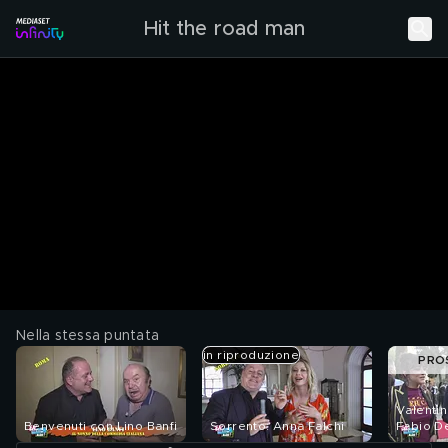
Hit the road man
Nella stessa puntata
in riproduzione
PRO
Valentin
Benvenuti con Lino Banfi
Sorrento: Anna Falchi
Fabio De