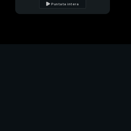
Mara Venier
Puntata intera
PROSSIMO VIDEO
Un caffè con Michael
Radford