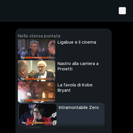
Nella stessa puntata
Ligabue e il cinema
Nastro alla carriera a
Proietti
La favola di Kobe
Bryant
Intramontabile Zero
La nuova primavera di