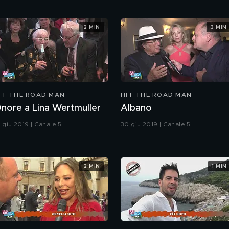
2 MIN
3 MIN
IT THE ROAD MAN
HIT THE ROAD MAN
nore a Lina Wertmuller
Albano
6 giu 2019 | Canale 5
30 giu 2019 | Canale 5
2 MIN
1 MIN