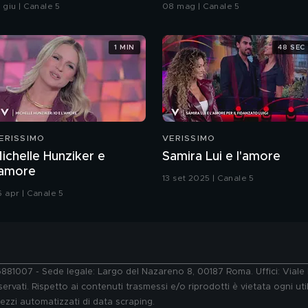
 giu | Canale 5
08 mag | Canale 5
1 MIN
48 SEC
ERISSIMO
VERISSIMO
ichelle Hunziker e
Samira Lui e l'amore
'amore
13 set 2025 | Canale 5
6 apr | Canale 5
76881007 - Sede legale: Largo del Nazareno 8, 00187 Roma. Uffici: Vial
ervati. Rispetto ai contenuti trasmessi e/o riprodotti è vietata ogni uti
 mezzi automatizzati di data scraping.