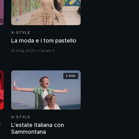
X-STYLE
La moda e i toni pastello
21 mag 2025 | Canale 5
3 MIN
X-STYLE
"
L'estate italiana con
Sammontana