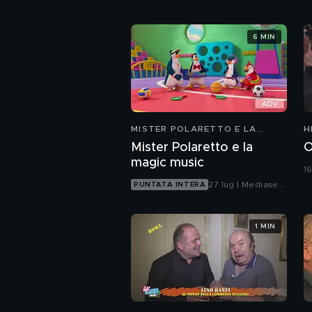
6 MIN
MISTER POLARETTO E LA
H
MAGIC MUSIC
Mister Polaretto e la
O
magic music
1
27 lug | Mediaset
PUNTATA INTERA
Infinity
1 MIN