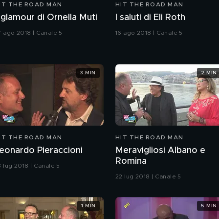
IT THE ROAD MAN
HIT THE ROAD MAN
l glamour di Ornella Muti
I saluti di Eli Roth
7 ago 2018 | Canale 5
16 ago 2018 | Canale 5
3 MIN
2 MIN
IT THE ROAD MAN
HIT THE ROAD MAN
eonardo Pieraccioni
Meravigliosi Albano e
Romina
3 lug 2018 | Canale 5
22 lug 2018 | Canale 5
1 MIN
5 MIN