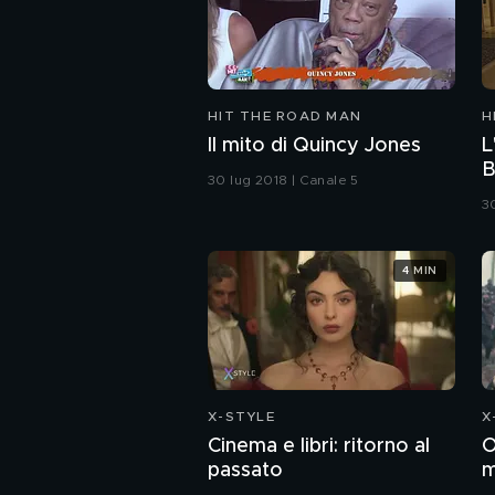
HIT THE ROAD MAN
H
Il mito di Quincy Jones
L
B
30 lug 2018 | Canale 5
3
4 MIN
X-STYLE
X
Cinema e libri: ritorno al
O
passato
m