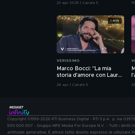
23 apr 2025 | Canale 5
19
1 MIN
VERISSIMO
V
Marco Bocci: "La mia
M
storia d'amore con Laura
l
Chiatti"
26 apr | Canale 5
2
Copyright ©1999-2026 RTI Business Digital - RTI S.p.A.: p. iva 039
500.000.007 - Gruppo MFE Media For Europe N.V. - Tutti i diritti ris
artificiale generativa. È altresì fatto divieto espresso di utilizzare