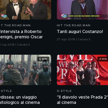
IT THE ROAD MAN
HIT THE ROAD MAN
'intervista a Roberto
Tanti auguri Costanzo!
enigni, premio Oscar
27 ago 2018 | Canale 5
0 lug 2018 | Canale 5
5 MIN
4 MIN
-STYLE
X-STYLE
dissea: un viaggio
"Il diavolo veste Prada 2
itologico al cinema
al cinema