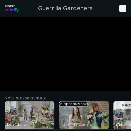
Guerrilla Gardeners
Nella stessa puntata
in riproduzione
PRO
Le sfidanti
La prima guerrila
L'inter