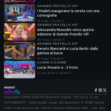
GRANDE FRATELLO VIP
I finalisti inaugurano la serata con una
coreografia
19 mag | Canale 5
GRANDE FRATELLO VIP
Alessandra Mussolini vince questa
edizione di Grande Fratello VIP
20 mag | Canale 5
GRANDE FRATELLO VIP
Renato Biancardi e Lucia Ilardo: dalla
gelosia al bacio
13 mag | Canale 5
UOMINI E DONNE
Lucia, Rosario e... il trono
23 set 2025 | Canale 5
Copyright ©1999-2026 RTI Business Digital - RTI S.p.A.: p. iva
03976881007 - Sede legale: Largo del Nazareno 8, 00187 Roma.
Uffici: Viale Europa 46, 20093 Cologno Monzese (MI) - Cap. Soc.