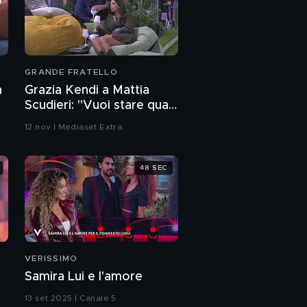
GRANDE FRATELLO
a
Grazia Kendi a Mattia
Scudieri: "Vuoi stare qua
nonostante tutte le
12 nov | Mediaset Extra
situazioni che hai?"
48 SEC
VERISSIMO
Samira Lui e l'amore
13 set 2025 | Canale 5