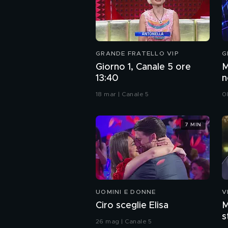
GRANDE FRATELLO VIP
G
Giorno 1, Canale 5 ore
M
13:40
n
n
18 mar | Canale 5
0
7 MIN
UOMINI E DONNE
V
Ciro sceglie Elisa
M
s
26 mag | Canale 5