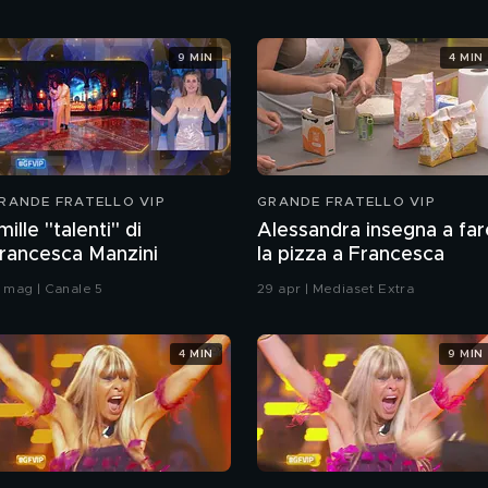
9 MIN
4 MIN
RANDE FRATELLO VIP
GRANDE FRATELLO VIP
 mille "talenti" di
Alessandra insegna a far
rancesca Manzini
la pizza a Francesca
3 mag | Canale 5
29 apr | Mediaset Extra
4 MIN
9 MIN