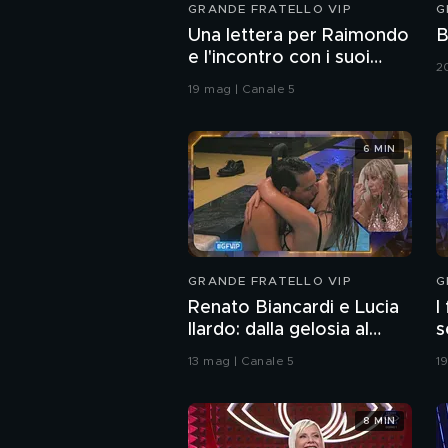
GRANDE FRATELLO VIP
G
Una lettera per Raimondo
B
e l'incontro con i suoi
2
allievi
19 mag | Canale 5
6 MIN
GRANDE FRATELLO VIP
G
Renato Biancardi e Lucia
I
Ilardo: dalla gelosia al
s
bacio
c
13 mag | Canale 5
1
8 MIN