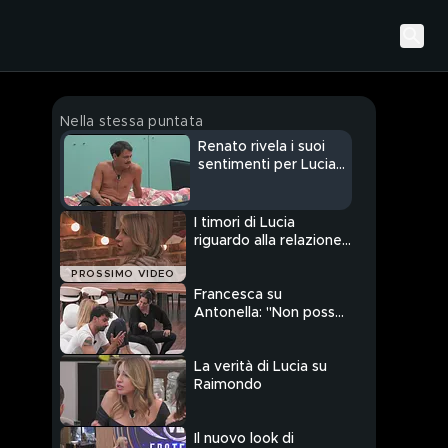
Nella stessa puntata
Renato rivela i suoi
sentimenti per Lucia
ad Alessandra
I timori di Lucia
riguardo alla relazione
con Renato
PROSSIMO VIDEO
Francesca su
Antonella: "Non posso
lavorare con una così"
La verità di Lucia su
Raimondo
Il nuovo look di