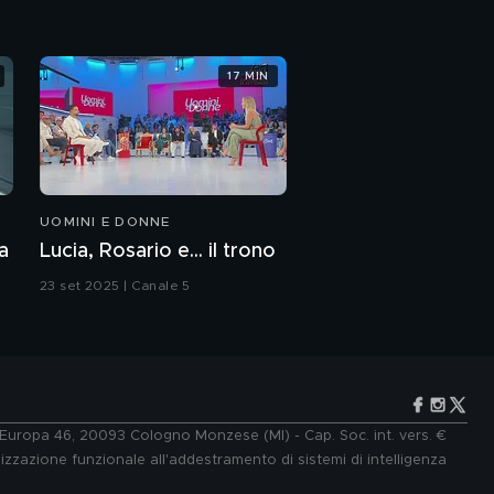
17 MIN
UOMINI E DONNE
a
Lucia, Rosario e... il trono
23 set 2025 | Canale 5
e Europa 46, 20093 Cologno Monzese (MI) - Cap. Soc. int. vers. €
lizzazione funzionale all'addestramento di sistemi di intelligenza