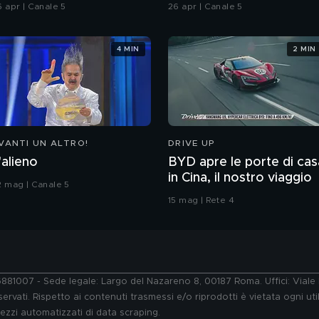
hiatti"
6 apr | Canale 5
26 apr | Canale 5
4 MIN
2 MIN
VANTI UN ALTRO!
DRIVE UP
'alieno
BYD apre le porte di cas
in Cina, il nostro viaggio
2 mag | Canale 5
15 mag | Rete 4
76881007 - Sede legale: Largo del Nazareno 8, 00187 Roma. Uffici: Vial
ervati. Rispetto ai contenuti trasmessi e/o riprodotti è vietata ogni uti
 mezzi automatizzati di data scraping.