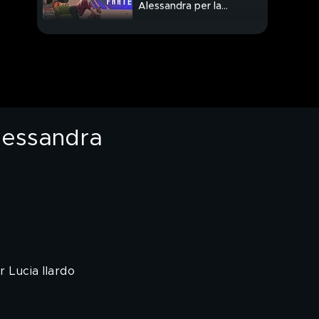
Alessandra per la
puntata
Le tre regine della
Casa scelgono i gioielli
per la serata
Alessandra
 Lucia Ilardo