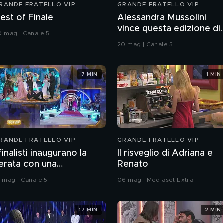
RANDE FRATELLO VIP
GRANDE FRATELLO VIP
est of Finale
Alessandra Mussolini
vince questa edizione di
0 mag | Canale 5
Grande Fratello VIP
20 mag | Canale 5
7 MIN
1 MIN
RANDE FRATELLO VIP
GRANDE FRATELLO VIP
 finalisti inaugurano la
Il risveglio di Adriana e
erata con una
Renato
oreografia
9 mag | Canale 5
06 mag | Mediaset Extra
17 MIN
2 MIN