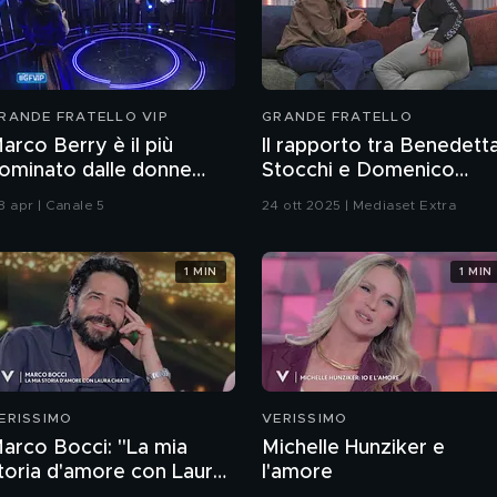
RANDE FRATELLO VIP
GRANDE FRATELLO
arco Berry è il più
Il rapporto tra Benedett
ominato dalle donne
Stocchi e Domenico
ella settima puntata
D'Alterio solleva ancora
8 apr | Canale 5
24 ott 2025 | Mediaset Extra
dei dubbi
1 MIN
1 MIN
ERISSIMO
VERISSIMO
arco Bocci: "La mia
Michelle Hunziker e
toria d'amore con Laura
l'amore