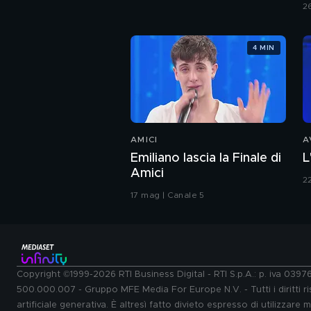
C
2
4 MIN
AMICI
A
Emiliano lascia la Finale di
L
Amici
2
17 mag | Canale 5
Copyright ©1999-2026 RTI Business Digital - RTI S.p.A.: p. iva 039
500.000.007 - Gruppo MFE Media For Europe N.V. - Tutti i diritti ris
artificiale generativa. È altresì fatto divieto espresso di utilizzare