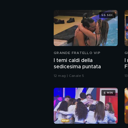
55 SEC
GRANDE FRATELLO VIP
G
I temi caldi della
I
sedicesima puntata
F
12 mag | Canale 5
1
6 MIN