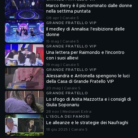
Marco Berry è il più nominato dalle donne
nella settima puntata
08 apr | Canale 5
GRANDE FRATELLO VIP
Il medley di Annalisa: l'esibizione delle
donne
15 mag | Canale 5
GRANDE FRATELLO VIP
Una lettera per Raimondo e l'incontro
con i suoi allievi
19 mag | Canale 5
GRANDE FRATELLO VIP
Alessandra e Antonella spengono le luci
della Casa di Grande Fratello VIP
20 mag | Canale 5
GRANDE FRATELLO
Lo sfogo di Anita Mazzotta e i consigli di
Giulia Soponariu
28 nov | Mediaset Extra
L'ISOLA DEI FAMOSI
Le alleanze e le strategie dei Naufraghi
18 giu 2025 | Canale 5