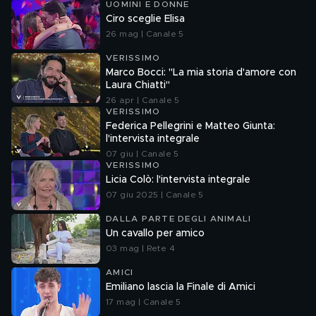
UOMINI E DONNE
Ciro sceglie Elisa
26 mag | Canale 5
VERISSIMO
Marco Bocci: "La mia storia d'amore con
Laura Chiatti"
26 apr | Canale 5
VERISSIMO
Federica Pellegrini e Matteo Giunta:
l'intervista integrale
07 giu | Canale 5
VERISSIMO
Licia Colò: l'intervista integrale
07 giu 2025 | Canale 5
DALLA PARTE DEGLI ANIMALI
Un cavallo per amico
03 mag | Rete 4
AMICI
Emiliano lascia la Finale di Amici
17 mag | Canale 5