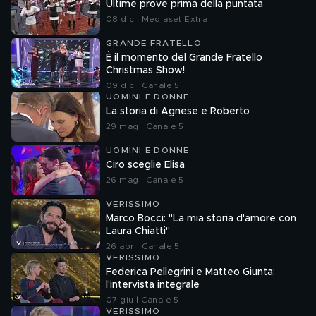
Ultime prove prima della puntata
08 dic | Mediaset Extra
GRANDE FRATELLO
È il momento del Grande Fratello
Christmas Show!
09 dic | Canale 5
UOMINI E DONNE
La storia di Agnese e Roberto
29 mag | Canale 5
UOMINI E DONNE
Ciro sceglie Elisa
26 mag | Canale 5
VERISSIMO
Marco Bocci: "La mia storia d'amore con
Laura Chiatti"
26 apr | Canale 5
VERISSIMO
Federica Pellegrini e Matteo Giunta:
l'intervista integrale
07 giu | Canale 5
VERISSIMO