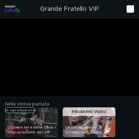
Grande Fratello VIP
Nella stessa puntata
in riproduzione
PROSSIMO VIDEO
L'ultima sera nella Casa: i
Un ultimo giorno di
ringraziamenti dei VIP
tensioni tra Lucia e
Renato