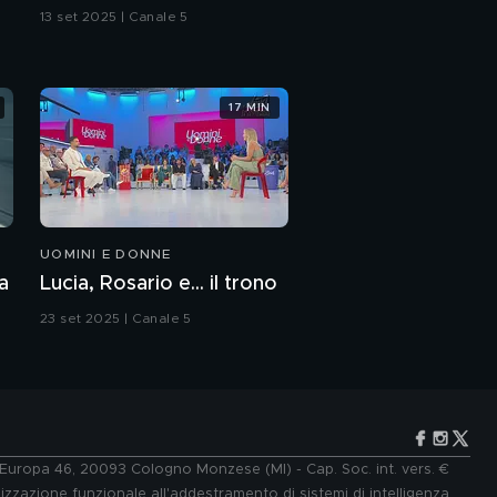
13 set 2025 | Canale 5
17 MIN
UOMINI E DONNE
a
Lucia, Rosario e... il trono
23 set 2025 | Canale 5
e Europa 46, 20093 Cologno Monzese (MI) - Cap. Soc. int. vers. €
lizzazione funzionale all'addestramento di sistemi di intelligenza