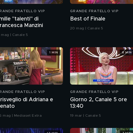
RANDE FRATELLO VIP
GRANDE FRATELLO VIP
 mille "talenti" di
Best of Finale
rancesca Manzini
20 mag | Canale 5
3 mag | Canale 5
1 MIN
8 MIN
RANDE FRATELLO VIP
GRANDE FRATELLO VIP
l risveglio di Adriana e
Giorno 2, Canale 5 ore
enato
13:40
6 mag | Mediaset Extra
19 mar | Canale 5