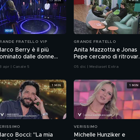
17 MIN
4 MIN
RANDE FRATELLO VIP
GRANDE FRATELLO
arco Berry è il più
Anita Mazzotta e Jonas
ominato dalle donne
Pepe cercano di ritrovar
ella settima puntata
la pace
8 apr | Canale 5
05 dic | Mediaset Extra
1 MIN
1 MIN
ERISSIMO
VERISSIMO
arco Bocci: "La mia
Michelle Hunziker e