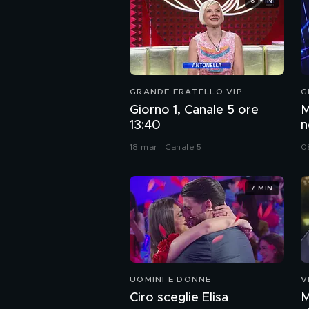
8 MIN
GRANDE FRATELLO VIP
G
Giorno 1, Canale 5 ore
M
13:40
n
n
18 mar | Canale 5
0
7 MIN
UOMINI E DONNE
V
Ciro sceglie Elisa
M