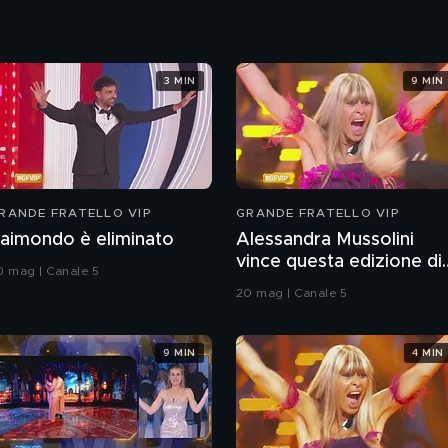
3 MIN
9 MIN
RANDE FRATELLO VIP
GRANDE FRATELLO VIP
aimondo è eliminato
Alessandra Mussolini
vince questa edizione di
0 mag | Canale 5
Grande Fratello VIP
20 mag | Canale 5
9 MIN
4 MIN