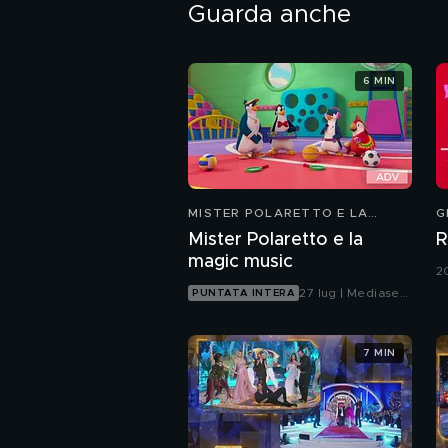
Guarda anche
6 MIN
MISTER POLARETTO E LA
G
MAGIC MUSIC
Mister Polaretto e la
R
magic music
2
27 lug | Mediaset
PUNTATA INTERA
Infinity
7 MIN