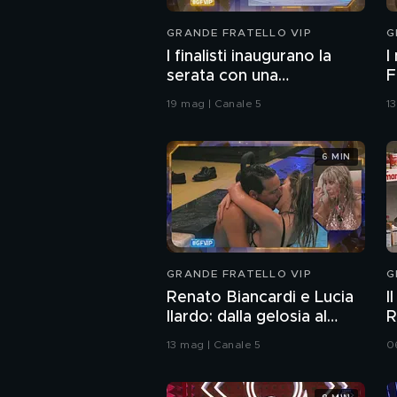
GRANDE FRATELLO VIP
G
I finalisti inaugurano la
I
serata con una
F
coreografia
19 mag | Canale 5
1
6 MIN
GRANDE FRATELLO VIP
G
Renato Biancardi e Lucia
I
Ilardo: dalla gelosia al
R
bacio
13 mag | Canale 5
0