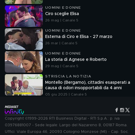
UOMINI E DONNE
Ciro sceglie Elisa
26 mag | Canale 5
UOMINI E DONNE
Esterna di Ciro e Elisa - 27 marzo
26 mar | Canale 5
UOMINI E DONNE
La storia di Agnese e Roberto
29 mag | Canale 5
STRISCIA LA NOTIZIA
Montello (Bergamo), cittadini esasperati a
causa di odori insopportabili da 4 anni
05 giu 2025 | Canale 5
Copyright ©1999-2026 RTI Business Digital - RTI S.p.A.: p. iva
03976881007 - Sede legale: Largo del Nazareno 8, 00187 Roma.
Uffici: Viale Europa 46, 20093 Cologno Monzese (MI) - Cap. Soc.