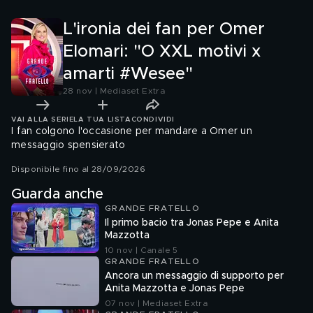
Stocchi
L'ironia dei fan per Omer
Elomari: "O XXL motivi x
amarti #Wesee"
28 nov | Mediaset Extra
VAI ALLA SERIE
LA TUA LISTA
CONDIVIDI
I fan colgono l'occasione per mandare a Omer un
messaggio spensierato
Disponibile fino al 28/09/2026
Guarda anche
GRANDE FRATELLO
Il primo bacio tra Jonas Pepe e Anita
Mazzotta
10 nov | Canale 5
GRANDE FRATELLO
Ancora un messaggio di supporto per
Anita Mazzotta e Jonas Pepe
07 nov | Mediaset Extra