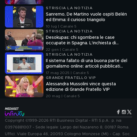
STRISCIA LA NOTIZIA
Sanremo, De Martino vuole ospiti Belén
ed Emma: il curioso triangolo
10 lug | Canale 5
STRISCIA LA NOTIZIA
Desokupas: chi sgombera le case
occupate in Spagna. L'inchiesta di
Francesco Mazza
22 gen | Canale 5
STRISCIA LA NOTIZIA
Il sistema fallato di una buona parte del
giornalismo online: articoli pubblicati
senza la verifica delle fonti
17 mag 2025 | Canale 5
GRANDE FRATELLO VIP
Alessandra Mussolini vince questa
edizione di Grande Fratello VIP
20 mag | Canale 5
Copyright ©1999-2026 RTI Business Digital - RTI S.p.A.: p. iva
03976881007 - Sede legale: Largo del Nazareno 8, 00187 Roma.
Uffici: Viale Europa 46, 20093 Cologno Monzese (MI) - Cap. Soc.