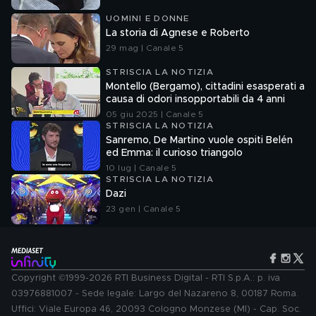
UOMINI E DONNE
La storia di Agnese e Roberto
29 mag | Canale 5
STRISCIA LA NOTIZIA
Montello (Bergamo), cittadini esasperati a
causa di odori insopportabili da 4 anni
05 giu 2025 | Canale 5
STRISCIA LA NOTIZIA
Sanremo, De Martino vuole ospiti Belén
ed Emma: il curioso triangolo
10 lug | Canale 5
STRISCIA LA NOTIZIA
Dazi
23 gen | Canale 5
Copyright ©1999-2026 RTI Business Digital - RTI S.p.A.: p. iva
03976881007 - Sede legale: Largo del Nazareno 8, 00187 Roma.
Uffici: Viale Europa 46, 20093 Cologno Monzese (MI) - Cap. Soc.