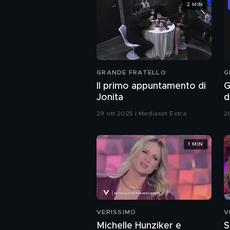
2 MIN
GRANDE FRATELLO
G
Il primo appuntamento di
G
Jonita
d
p
29 ott 2025 | Mediaset Extra
26
1 MIN
VERISSIMO
V
Michelle Hunziker e
S