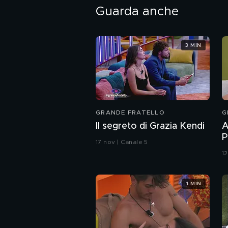
Guarda anche
3 MIN
GRANDE FRATELLO
G
Il segreto di Grazia Kendi
A
P
17 nov | Canale 5
i
1
1 MIN