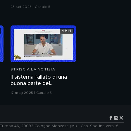
23 set 2025 | Canale 5
4 MIN
STRISCIA LA NOTIZIA
Il sistema fallato di una
buona parte del
lo
giornalismo online: articoli
17 mag 2025 | Canale 5
pubblicati senza la verifica
delle fonti
e Europa 46, 20093 Cologno Monzese (MI) - Cap. Soc. int. vers. €