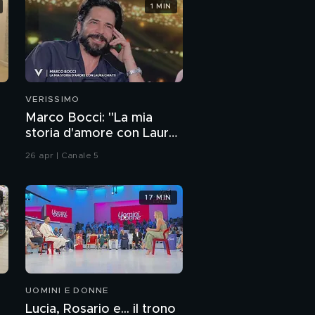
1 MIN
L'annuncio dei nominati
di questa settimana
La scelta di Jonas
Pepe
VERISSIMO
I migliori post di questa
Marco Bocci: "La mia
sera
storia d'amore con Laura
Chiatti"
26 apr | Canale 5
17 MIN
UOMINI E DONNE
Lucia, Rosario e... il trono