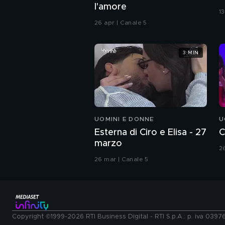
l'amore
1
26 apr | Canale 5
3 MIN
UOMINI E DONNE
U
Esterna di Ciro e Elisa - 27
C
marzo
2
26 mar | Canale 5
Copyright ©1999-2026 RTI Business Digital - RTI S.p.A.: p. iva 039