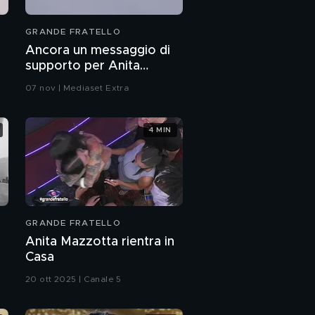
Arriva il momento del
GRANDE FRATELLO
pulsantone: una nuova
difficile scelta per i
Ancora un messaggio di
Casalinghi
supporto per Anita
Domenico D'Alterio è il
Mazzotta e Jonas Pepe
primo candidato alla
07 nov | Mediaset Extra
prossima eliminazione
Gli immuni di questa
4 MIN
settimana
Le Nomination palesi
dell'ottava puntata
GRANDE FRATELLO
Le scuse di Francesco
Rana per Donatella
Anita Mazzotta rientra in
Mercoledisanto
Casa
Le Nomination segrete
20 ott 2025 | Canale 5
dell'ottava puntata