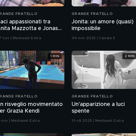
RANDE FRATELLO
GRANDE FRATELLO
aci appassionati tra
Jonita: un amore (quasi)
nita Mazzotta e Jonas
impossibile
epe
7 nov | Mediaset Extra
04 nov 2025 | Canale 5
1 MIN
2 MIN
RANDE FRATELLO
GRANDE FRATELLO
n risveglio movimentato
Un'apparizione a luci
er Grazia Kendi
spente
3 nov | Mediaset Extra
31 ott 2025 | Mediaset Extra