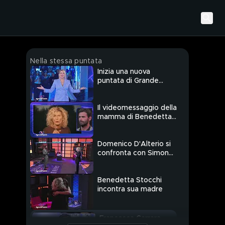
Nella stessa puntata
Inizia una nuova
puntata di Grande
Fratello
Il videomessaggio della
mamma di Benedetta
Stocchi per Domenico
D'Alterio
Domenico D'Alterio si
confronta con Simona,
mamma di Benedetta
Stocchi
Benedetta Stocchi
incontra sua madre
Francesca Carrara