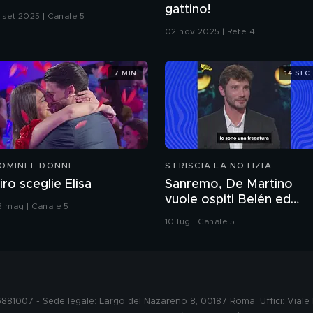
gattino!
3 set 2025 | Canale 5
02 nov 2025 | Rete 4
7 MIN
14 SEC
OMINI E DONNE
STRISCIA LA NOTIZIA
iro sceglie Elisa
Sanremo, De Martino
vuole ospiti Belén ed
6 mag | Canale 5
Emma: il curioso triango
10 lug | Canale 5
76881007 - Sede legale: Largo del Nazareno 8, 00187 Roma. Uffici: Vial