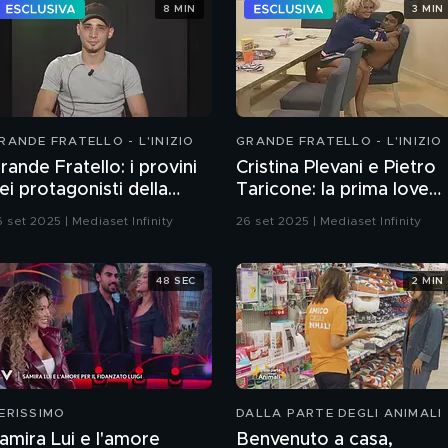
8 MIN
3 MIN
RANDE FRATELLO - L'INIZIO
GRANDE FRATELLO - L'INIZIO
rande Fratello: i provini
Cristina Plevani e Pietro
ei protagonisti della
Taricone: la prima love
rima edizione
story di Grande Fratello
 set 2025 | Mediaset Infinity
26 set 2025 | Mediaset Infinity
48 SEC
2 MIN
ERISSIMO
DALLA PARTE DEGLI ANIMALI
amira Lui e l'amore
Benvenuto a casa,