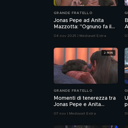
GRANDE FRATELLO
G
Jonas Pepe ad Anita
B
Mazzotta: "Ognuno fa il
A
suo percorso. Questo
P
04 nov 2025 | Mediaset Extra
0
non cambia"
2 MIN
GRANDE FRATELLO
G
Momenti di tenerezza tra
U
Jonas Pepe e Anita
p
Mazzotta
07 nov | Mediaset Extra
1