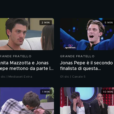
2 MIN
5 MIN
RANDE FRATELLO
GRANDE FRATELLO
nita Mazzotta e Jonas
Jonas Pepe è il secondo
epe mettono da parte le
finalista di questa
ncomprensioni
edizione
2 dic | Mediaset Extra
01 dic | Canale 5
1 MIN
10 MIN