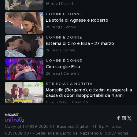
16 nov | Rete 4
UOMINI E DONNE
La storia di Agnese e Roberto
29 mag | Canale 5
UOMINI E DONNE
Esterna di Ciro e Elisa - 27 marzo
26 mar | Canale 5
UOMINI E DONNE
Ciro sceglie Elisa
26 mag | Canale 5
STRISCIA LA NOTIZIA
Montello (Bergamo), cittadini esasperati a
causa di odori insopportabili da 4 anni
05 giu 2025 | Canale 5
Copyright ©1999-2026 RTI Business Digital - RTI S.p.A.: p. iva
03976881007 - Sede legale: Largo del Nazareno 8, 00187 Roma.