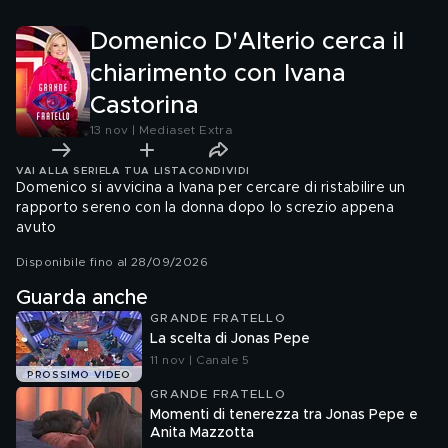
immaginato fuori da qui?"
Domenico D'Alterio cerca il
chiarimento con Ivana
Castorina
13 nov | Mediaset Extra
VAI ALLA SERIE
LA TUA LISTA
CONDIVIDI
Domenico si avvicina a Ivana per cercare di ristabilire un
rapporto sereno con la donna dopo lo screzio appena
avuto
Disponibile fino al 28/09/2026
Guarda anche
GRANDE FRATELLO
La scelta di Jonas Pepe
11 nov | Canale 5
PROSSIMO VIDEO
GRANDE FRATELLO
Momenti di tenerezza tra Jonas Pepe e
Anita Mazzotta