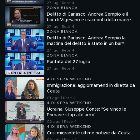
Angela Taccia
27 lug | Rete 4
ZONA BIANCA
Delitto di Garlasco: Andrea Sempio e il
bar di Vigevano e i racconti della madre
27 lug | Rete 4
ZONA BIANCA
Delitto di Garlasco: Andrea Sempio la
mattina del delitto è stato in un bar?
27 lug | Rete 4
ZONA BIANCA
Puntata del 27 luglio
27 lug | Rete 4
PUNTATA INTERA
4 DI SERA WEEKEND
Immigrazione: aggiornamenti in diretta da
Ceuta
01 ago | Rete 4
4 DI SERA WEEKEND
Ucraina, Giuseppe Conte: "Se vinco le
Primarie stop alle armi"
02 ago | Rete 4
4 DI SERA WEEKEND
Crisi migranti: le ultime notizie da Ceuta
02 ago | Rete 4