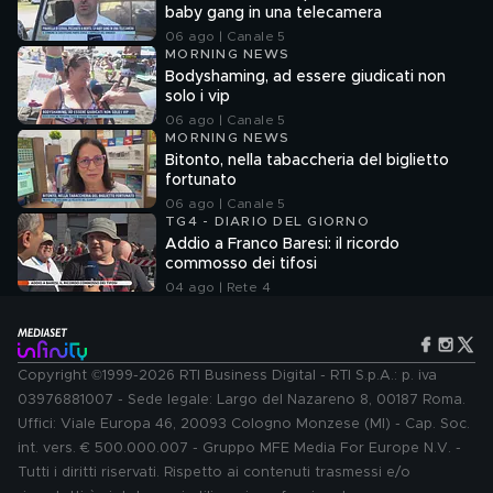
baby gang in una telecamera
06 ago | Canale 5
MORNING NEWS
Bodyshaming, ad essere giudicati non
solo i vip
06 ago | Canale 5
MORNING NEWS
Bitonto, nella tabaccheria del biglietto
fortunato
06 ago | Canale 5
TG4 - DIARIO DEL GIORNO
Addio a Franco Baresi: il ricordo
commosso dei tifosi
04 ago | Rete 4
Copyright ©1999-2026 RTI Business Digital - RTI S.p.A.: p. iva
03976881007 - Sede legale: Largo del Nazareno 8, 00187 Roma.
Uffici: Viale Europa 46, 20093 Cologno Monzese (MI) - Cap. Soc.
int. vers. € 500.000.007 - Gruppo MFE Media For Europe N.V. -
Tutti i diritti riservati. Rispetto ai contenuti trasmessi e/o