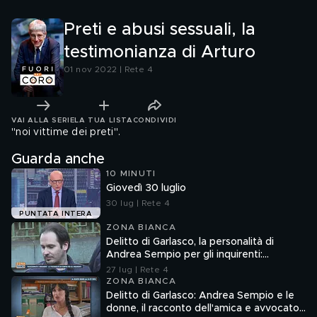
Preti e abusi sessuali, la
testimonianza di Arturo
01 nov 2022 | Rete 4
VAI ALLA SERIE
LA TUA LISTA
CONDIVIDI
"noi vittime dei preti".
Guarda anche
10 MINUTI
Giovedì 30 luglio
30 lug | Rete 4
PUNTATA INTERA
ZONA BIANCA
Delitto di Garlasco, la personalità di
Andrea Sempio per gli inquirenti:
"Ossessionato e bugiardo"
27 lug | Rete 4
ZONA BIANCA
Delitto di Garlasco: Andrea Sempio e le
donne, il racconto dell'amica e avvocato