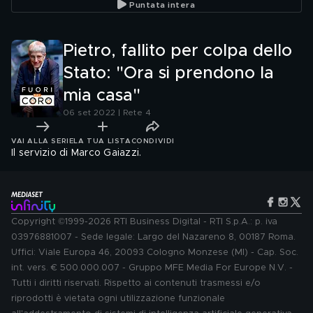
Puntata intera
delle docce fredde?
Pietro, fallito per colpa dello
Stato: "Ora si prendono la
mia casa"
06 set 2022 | Rete 4
VAI ALLA SERIE
LA TUA LISTA
CONDIVIDI
Il servizio di Marco Gaiazzi.
Copyright ©1999-2026 RTI Business Digital - RTI S.p.A.: p. iva
03976881007 - Sede legale: Largo del Nazareno 8, 00187 Roma.
Uffici: Viale Europa 46, 20093 Cologno Monzese (MI) - Cap. Soc.
int. vers. € 500.000.007 - Gruppo MFE Media For Europe N.V. -
Tutti i diritti riservati. Rispetto ai contenuti trasmessi e/o
riprodotti è vietata ogni utilizzazione funzionale