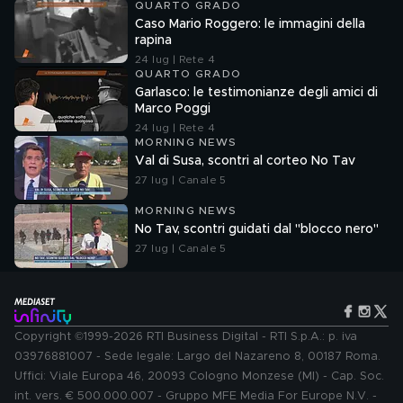
QUARTO GRADO
Caso Mario Roggero: le immagini della
rapina
24 lug | Rete 4
QUARTO GRADO
Garlasco: le testimonianze degli amici di
Marco Poggi
24 lug | Rete 4
MORNING NEWS
Val di Susa, scontri al corteo No Tav
27 lug | Canale 5
MORNING NEWS
No Tav, scontri guidati dal "blocco nero"
27 lug | Canale 5
Copyright ©1999-2026 RTI Business Digital - RTI S.p.A.: p. iva
03976881007 - Sede legale: Largo del Nazareno 8, 00187 Roma.
Uffici: Viale Europa 46, 20093 Cologno Monzese (MI) - Cap. Soc.
int. vers. € 500.000.007 - Gruppo MFE Media For Europe N.V. -