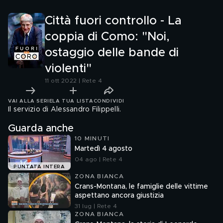
produzione a causa delle
bollette"
Città fuori controllo - La
coppia di Como: "Noi,
ostaggio delle bande di
violenti"
11 ott 2022 | Rete 4
VAI ALLA SERIE
LA TUA LISTA
CONDIVIDI
Il servizio di Alessandro Filippelli.
Guarda anche
10 MINUTI
Martedì 4 agosto
04 ago | Rete 4
PUNTATA INTERA
ZONA BIANCA
Crans-Montana, le famiglie delle vittime
aspettano ancora giustizia
31 lug | Rete 4
ZONA BIANCA