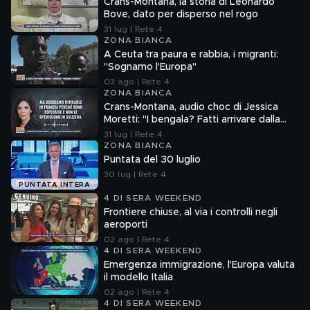
Crans-Montana, la storia di Leonardo
Bove, dato per disperso nel rogo
31 lug | Rete 4
ZONA BIANCA
A Ceuta tra paura e rabbia, i migranti:
"Sognamo l'Europa"
03 ago | Rete 4
ZONA BIANCA
Crans-Montana, audio choc di Jessica
Moretti: "I bengala? Fatti arrivare dalla
Francia"
31 lug | Rete 4
ZONA BIANCA
Puntata del 30 luglio
30 lug | Rete 4
PUNTATA INTERA
4 DI SERA WEEKEND
Frontiere chiuse, al via i controlli negli
aeroporti
02 ago | Rete 4
4 DI SERA WEEKEND
Emergenza immigrazione, l'Europa valuta
il modello Italia
02 ago | Rete 4
4 DI SERA WEEKEND