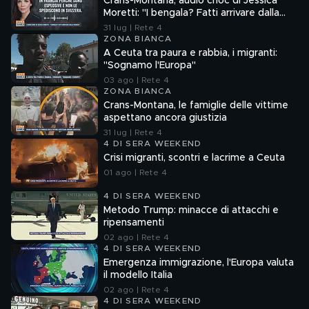
Crans-Montana, audio choc di Jessica
Moretti: "I bengala? Fatti arrivare dalla
Francia"
31 lug | Rete 4
ZONA BIANCA
A Ceuta tra paura e rabbia, i migranti:
"Sognamo l'Europa"
03 ago | Rete 4
ZONA BIANCA
Crans-Montana, le famiglie delle vittime
aspettano ancora giustizia
31 lug | Rete 4
4 DI SERA WEEKEND
Crisi migranti, scontri e lacrime a Ceuta
01 ago | Rete 4
4 DI SERA WEEKEND
Metodo Trump: minacce di attacchi e
ripensamenti
02 ago | Rete 4
4 DI SERA WEEKEND
Emergenza immigrazione, l'Europa valuta
il modello Italia
02 ago | Rete 4
4 DI SERA WEEKEND