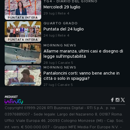
TG4 - DIARIO DEL GIORNO
Mercoledì 29 luglio
29 lug | Rete 4
PUNTATA INTERA
QUARTO GRADO
Puntata del 24 luglio
24 lug | Rete 4
PUNTATA INTERA
MORNING NEWS
Allarme maranza, ultimi casi e disegno di
legge sull'imputabilità
28 lug | Canale 5
MORNING NEWS
Pantaloncini corti: vanno bene anche in
città o solo in spiaggia?
27 lug | Canale 5
Copyright ©1999-2026 RTI Business Digital - RTI S.p.A.: p. iva
03976881007 - Sede legale: Largo del Nazareno 8, 00187 Roma.
Uffici: Viale Europa 46, 20093 Cologno Monzese (MI) - Cap. Soc.
int. vers. € 500.000.007 - Gruppo MFE Media For Europe N.V. -