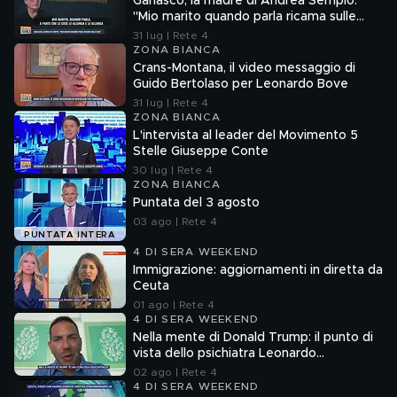
Garlasco, la madre di Andrea Sempio:
"Mio marito quando parla ricama sulle
cose"
31 lug | Rete 4
ZONA BIANCA
Crans-Montana, il video messaggio di
Guido Bertolaso per Leonardo Bove
31 lug | Rete 4
ZONA BIANCA
L'intervista al leader del Movimento 5
Stelle Giuseppe Conte
30 lug | Rete 4
ZONA BIANCA
Puntata del 3 agosto
03 ago | Rete 4
PUNTATA INTERA
4 DI SERA WEEKEND
Immigrazione: aggiornamenti in diretta da
Ceuta
01 ago | Rete 4
4 DI SERA WEEKEND
Nella mente di Donald Trump: il punto di
vista dello psichiatra Leonardo
Mendolicchio
02 ago | Rete 4
4 DI SERA WEEKEND