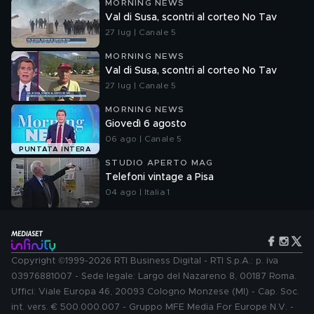
MORNING NEWS
Val di Susa, scontri al corteo No Tav
27 lug | Canale 5
MORNING NEWS
Val di Susa, scontri al corteo No Tav
27 lug | Canale 5
MORNING NEWS
Giovedì 6 agosto
06 ago | Canale 5
PUNTATA INTERA
STUDIO APERTO MAG
Telefoni vintage a Pisa
04 ago | Italia 1
Copyright ©1999-2026 RTI Business Digital - RTI S.p.A.: p. iva
03976881007 - Sede legale: Largo del Nazareno 8, 00187 Roma.
Uffici: Viale Europa 46, 20093 Cologno Monzese (MI) - Cap. Soc.
int. vers. € 500.000.007 - Gruppo MFE Media For Europe N.V. -