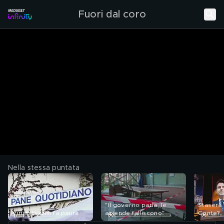
Fuori dal coro
Nella stessa puntata
"Il governo parla, le
Stasera
Virus, la crisi fa paura
aziende falliscono"
Conte?