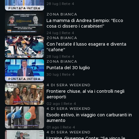
28 lug | Rete 4
PUNTATA INTERA
ZONA BIANCA
La mamma di Andrea Sempio: "Ecco
cosa ci dissero i carabinieri"
24 lug | Rete 4
ZONA BIANCA
Con l'estate il lusso esagera e diventa
"cafone"
28 lug | Rete 4
ZONA BIANCA
Puntata del 30 luglio
30 lug | Rete 4
PUNTATA INTERA
4 DI SERA WEEKEND
Frontiere chiuse, al via i controlli negli
aeroporti
02 ago | Rete 4
4 DI SERA WEEKEND
Esodo estivo, in viaggio con carburanti in
aumento
01 ago | Rete 4
4 DI SERA WEEKEND
Ucraina, Giuseppe Conte: "Se vinco le