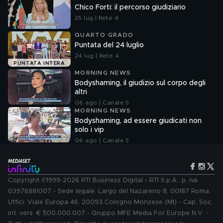
Chico Forti: il percorso giudiziario
25 lug | Rete 4
QUARTO GRADO
Puntata del 24 luglio
24 lug | Rete 4
PUNTATA INTERA
MORNING NEWS
Bodyshaming, il giudizio sul corpo degli
altri
06 ago | Canale 5
MORNING NEWS
Bodyshaming, ad essere giudicati non
solo i vip
06 ago | Canale 5
Copyright ©1999-2026 RTI Business Digital - RTI S.p.A.: p. iva
03976881007 - Sede legale: Largo del Nazareno 8, 00187 Roma.
Uffici: Viale Europa 46, 20093 Cologno Monzese (MI) - Cap. Soc.
int. vers. € 500.000.007 - Gruppo MFE Media For Europe N.V. -