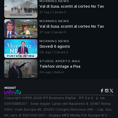
MORNING NEWS
Val di Susa, scontri al corteo No Tav
27 lug | Canale 5
MORNING NEWS
Val di Susa, scontri al corteo No Tav
27 lug | Canale 5
MORNING NEWS
Giovedì 6 agosto
06 ago | Canale 5
PUNTATA INTERA
STUDIO APERTO MAG
Telefoni vintage a Pisa
04 ago | Italia 1
Copyright ©1999-2026 RTI Business Digital - RTI S.p.A.: p. iva
03976881007 - Sede legale: Largo del Nazareno 8, 00187 Roma.
Uffici: Viale Europa 46, 20093 Cologno Monzese (MI) - Cap. Soc.
int. vers. € 500.000.007 - Gruppo MFE Media For Europe N.V. -