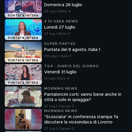
Domenica 26 luglio
26 lug | Rete 4
PUNTATA INTERA
4 DI SERA NEWS
Lunedì 27 luglio
27 lug | Rete 4
PUNTATA INTERA
SUPER PARTES
Puntata del 9 agosto, Italia 1
09 ago | Italia 1
PUNTATA INTERA
TG4 - DIARIO DEL GIORNO
Venerdì 31 luglio
31 lug | Rete 4
PUNTATA INTERA
MORNING NEWS
Pantaloncini corti: vanno bene anche in
città o solo in spiaggia?
27 lug | Canale 5
MORNING NEWS
"Scosciata" in conferenza stampa: fa
discutere la vicesindaca di Livorno
27 lug | Canale 5