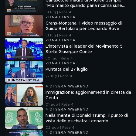
Garlasco, la madre di Andrea Sempio:
"Mio marito quando parla ricama sulle
cose"
31 lug | Rete 4
ZONA BIANCA
Crans-Montana, il video messaggio di
Guido Bertolaso per Leonardo Bove
31 lug | Rete 4
ZONA BIANCA
L'intervista al leader del Movimento 5
Stelle Giuseppe Conte
30 lug | Rete 4
ZONA BIANCA
Puntata del 27 luglio
27 lug | Rete 4
PUNTATA INTERA
4 DI SERA WEEKEND
Immigrazione: aggiornamenti in diretta da
Ceuta
01 ago | Rete 4
4 DI SERA WEEKEND
Nella mente di Donald Trump: il punto di
vista dello psichiatra Leonardo
Mendolicchio
02 ago | Rete 4
4 DI SERA WEEKEND