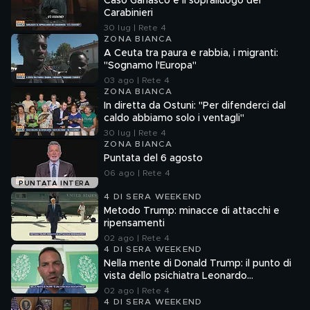
Caso Garlasco e il sopralluogo dei
Carabinieri
30 lug | Rete 4
ZONA BIANCA
A Ceuta tra paura e rabbia, i migranti:
"Sognamo l'Europa"
03 ago | Rete 4
ZONA BIANCA
In diretta da Ostuni: "Per difenderci dal
caldo abbiamo solo i ventagli"
30 lug | Rete 4
ZONA BIANCA
Puntata del 6 agosto
06 ago | Rete 4
PUNTATA INTERA
4 DI SERA WEEKEND
Metodo Trump: minacce di attacchi e
ripensamenti
02 ago | Rete 4
4 DI SERA WEEKEND
Nella mente di Donald Trump: il punto di
vista dello psichiatra Leonardo
Mendolicchio
02 ago | Rete 4
4 DI SERA WEEKEND