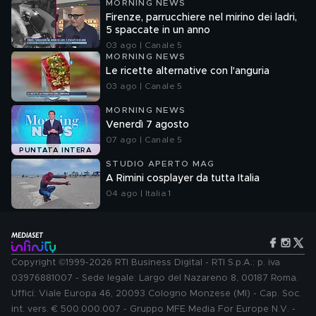
MORNING NEWS
Firenze, parrucchiere nel mirino dei ladri,
5 spaccate in un anno
03 ago | Canale 5
MORNING NEWS
Le ricette alternative con l'anguria
03 ago | Canale 5
MORNING NEWS
Venerdì 7 agosto
07 ago | Canale 5
PUNTATA INTERA
STUDIO APERTO MAG
A Rimini cosplayer da tutta Italia
04 ago | Italia 1
Copyright ©1999-2026 RTI Business Digital - RTI S.p.A.: p. iva
03976881007 - Sede legale: Largo del Nazareno 8, 00187 Roma.
Uffici: Viale Europa 46, 20093 Cologno Monzese (MI) - Cap. Soc.
int. vers. € 500.000.007 - Gruppo MFE Media For Europe N.V. -