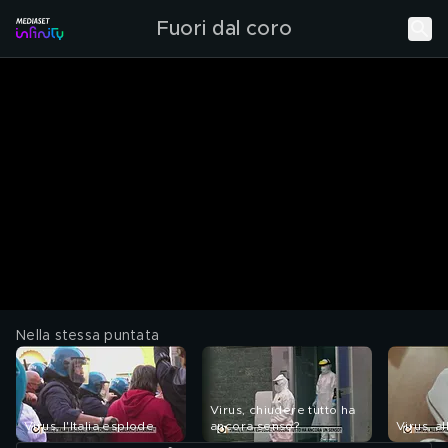
Fuori dal coro
Nella stessa puntata
Virus, chiudere tutto ha
Virus, l'Italia esplode
ancora senso?
Virus, a