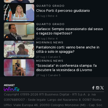
QUARTO GRADO
Chico Forti: il percorso giudiziario
25 lug | Rete 4
QUARTO GRADO
Garlasco: Sempio ossessionato dal sesso
o ragazzo rispettoso?
24 lug | Rete 4
MORNING NEWS
Pantaloncini corti: vanno bene anche in
città o solo in spiaggia?
27 lug | Canale 5
MORNING NEWS
"Scosciata" in conferenza stampa: fa
discutere la vicesindaca di Livorno
27 lug | Canale 5
Copyright ©1999-2026 RTI Business Digital - RTI S.p.A.: p. iva
03976881007 - Sede legale: Largo del Nazareno 8, 00187 Roma.
Uffici: Viale Europa 46, 20093 Cologno Monzese (MI) - Cap. Soc.