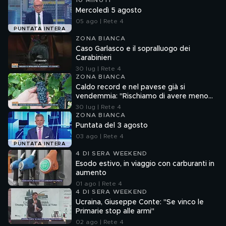
10 MINUTI
Mercoledì 5 agosto
05 ago | Rete 4
PUNTATA INTERA
ZONA BIANCA
Caso Garlasco e il sopralluogo dei
Carabinieri
30 lug | Rete 4
ZONA BIANCA
Caldo record e nel pavese già si
vendemmia: "Rischiamo di avere meno
vino"
30 lug | Rete 4
ZONA BIANCA
Puntata del 3 agosto
03 ago | Rete 4
PUNTATA INTERA
4 DI SERA WEEKEND
Esodo estivo, in viaggio con carburanti in
aumento
01 ago | Rete 4
4 DI SERA WEEKEND
Ucraina, Giuseppe Conte: "Se vinco le
Primarie stop alle armi"
02 ago | Rete 4