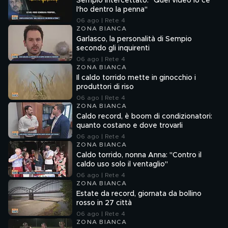
Sempio intercettato: "Quel video io ce
l'ho dentro la penna"
06 ago | Rete 4
ZONA BIANCA
Garlasco, la personalità di Sempio
secondo gli inquirenti
06 ago | Rete 4
ZONA BIANCA
Il caldo torrido mette in ginocchio i
produttori di riso
06 ago | Rete 4
ZONA BIANCA
Caldo record, è boom di condizionatori:
quanto costano e dove trovarli
06 ago | Rete 4
ZONA BIANCA
Caldo torrido, nonna Anna: "Contro il
caldo uso solo il ventaglio"
06 ago | Rete 4
ZONA BIANCA
Estate da record, giornata da bollino
rosso in 27 città
06 ago | Rete 4
ZONA BIANCA