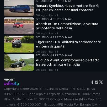
STUDIO APERTO MAG
Renault Symbioz, nuovo motore Eco-G
120 per chi cerca consumi contenuti
06 ago | Italia 1
STUDIO APERTO MAG
Abarth 600e Competizione, la vettura
più potente della casa
06 ago | Italia 1
STUDIO APERTO MAG
Tiger Nine HEV, abitabilità sorprendente
e interni di qualità
06 ago | Italia 1
STUDIO APERTO MAG
Audi A6 Avant, compromesso perfetto
tra aerodinamica e famiglia
06 ago | Italia 1
Copyright ©1999-2026 RTI Business Digital - RTI S.p.A.: p. iva
03976881007 - Sede legale: Largo del Nazareno 8, 00187 Roma.
Uffici: Viale Europa 46, 20093 Cologno Monzese (MI) - Cap. Soc.
int. vers. € 500.000.007 - Gruppo MFE Media For Europe N.V. -