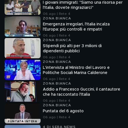
I giovani immigrati: "Siamo una risorsa per
l'Italia, dovete ringraziarci"
06 ago | Rete 4
ZONA BIANCA
Emergenza irregolari, l'Italia incalza
l'Europa: più controlli e rimpatri
06 ago | Rete 4
ZONA BIANCA
Stipendi più alti per 3 milioni di
dipendenti pubblici
06 ago | Rete 4
ZONA BIANCA
L'intervista al Ministro del Lavoro e
Politiche Sociali Marina Calderone
06 ago | Rete 4
ZONA BIANCA
Addio a Francesco Guccini, il cantautore
che ha raccontato l'Italia
06 ago | Rete 4
ZONA BIANCA
Puntata del 6 agosto
06 ago | Rete 4
PUNTATA INTERA
4 DI SERA NEWS