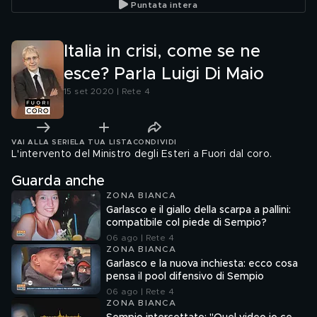
Puntata intera
alcuna r
Italia in crisi, come se ne
esce? Parla Luigi Di Maio
15 set 2020 | Rete 4
VAI ALLA SERIE
LA TUA LISTA
CONDIVIDI
L'intervento del Ministro degli Esteri a Fuori dal coro.
Guarda anche
ZONA BIANCA
Garlasco e il giallo della scarpa a pallini:
compatibile col piede di Sempio?
06 ago | Rete 4
ZONA BIANCA
Garlasco e la nuova inchiesta: ecco cosa
pensa il pool difensivo di Sempio
06 ago | Rete 4
ZONA BIANCA