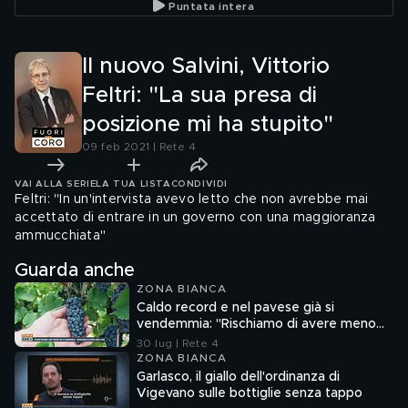
Puntata intera
Mario Draghi
Il nuovo Salvini, Vittorio
Feltri: "La sua presa di
posizione mi ha stupito"
09 feb 2021 | Rete 4
VAI ALLA SERIE
LA TUA LISTA
CONDIVIDI
Feltri: "In un'intervista avevo letto che non avrebbe mai
accettato di entrare in un governo con una maggioranza
ammucchiata"
Guarda anche
ZONA BIANCA
Caldo record e nel pavese già si
vendemmia: "Rischiamo di avere meno
vino"
30 lug | Rete 4
ZONA BIANCA
Garlasco, il giallo dell'ordinanza di
Vigevano sulle bottiglie senza tappo