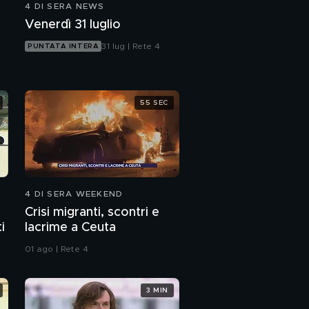
4 DI SERA NEWS
Ladri di case -
Venerdì 31 luglio
Ereditano una
palazzina, gli abusivi la
31 lug | Rete 4
PUNTATA INTERA
occupano tutta
Giovani violenti: "Io,
trapper machete e
Islam"
55 SEC
Giovani violenti: le risse
choc dei maranza di
Brescia
Giovani violenti: i
ragazzini con la pistola
4 DI SERA WEEKEND
terrorizzano Napoli
Crisi migranti, scontri e
i
lacrime a Ceuta
01 ago | Rete 4
3 MIN