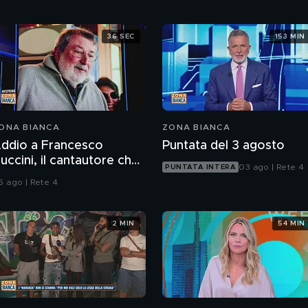
36 SEC
153 MIN
ONA BIANCA
ZONA BIANCA
ddio a Francesco
Puntata del 3 agosto
uccini, il cantautore che
03 ago | Rete 4
PUNTATA INTERA
a raccontato l'Italia
6 ago | Rete 4
2 MIN
54 MIN