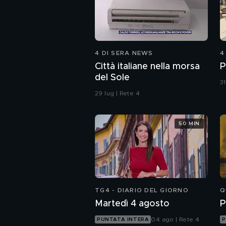
4 DI SERA NEWS
4
Città italiane nella morsa
P
del Sole
31
29 lug | Rete 4
50 MIN
TG4 - DIARIO DEL GIORNO
Q
Martedì 4 agosto
P
04 ago | Rete 4
PUNTATA INTERA
P