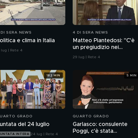
 DI SERA NEWS
4 DI SERA NEWS
olitica e clima in Italia
Matteo Piantedosi: "C'è
un pregiudizio nei
 lug | Rete 4
confronti della polizia"
29 lug | Rete 4
182 MIN
5 MIN
UARTO GRADO
QUARTO GRADO
untata del 24 luglio
Garlasco: consulente
Poggi, c'è stata
24 lug | Rete 4
UNTATA INTERA