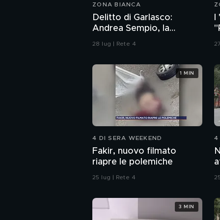
ZONA BIANCA
Z
Delitto di Garlasco:
I
Andrea Sempio, la
"
Procura di Pavia non ha
d
28 lug | Rete 4
27
dubbi: l'impronta 33 è la
pistola fumante
1 MIN
4 DI SERA WEEKEND
4
Fakir, nuovo filmato
N
riapre le polemiche
a
d
25 lug | Rete 4
25
3 MIN