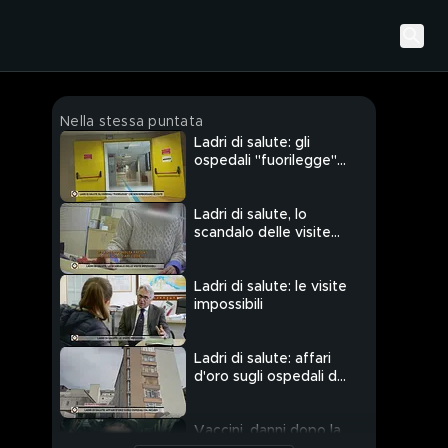
Nella stessa puntata
Ladri di salute: gli
ospedali "fuorilegge"
che non rimborsano le
visite
Ladri di salute, lo
scandalo delle visite
impossibili
Ladri di salute: le visite
impossibili
Ladri di salute: affari
d'oro sugli ospedali da
incubo
Vaccini, danni dopo la