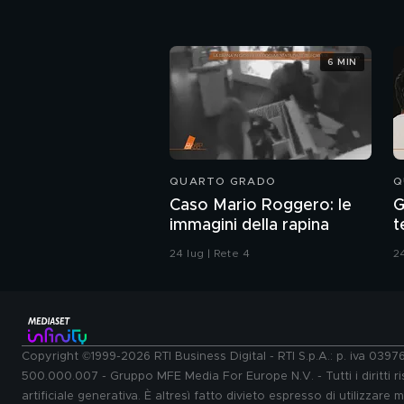
6 MIN
QUARTO GRADO
Q
Caso Mario Roggero: le
G
immagini della rapina
t
d
24 lug | Rete 4
24
Copyright ©1999-2026 RTI Business Digital - RTI S.p.A.: p. iva 039
500.000.007 - Gruppo MFE Media For Europe N.V. - Tutti i diritti ris
artificiale generativa. È altresì fatto divieto espresso di utilizzare