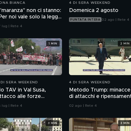
ONA BIANCA
4 DI SERA WEEKEND
 "maranza" non ci stanno:
Domenica 2 agosto
Per noi vale solo la legge
02 ago | Rete 4
PUNTATA INTERA
ella strada"
 lug | Rete 4
1 MIN
2 MIN
 DI SERA WEEKEND
4 DI SERA WEEKEND
o TAV in Val Susa,
Metodo Trump: minacce
ttacco alle forze
di attacchi e ripensament
ell'ordine
 lug | Rete 4
02 ago | Rete 4
3 MIN
3 MIN