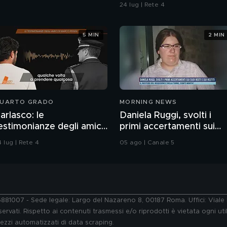
contaminazione sulle
24 lug | Rete 4
unghie?
5 MIN
2 MIN
UARTO GRADO
MORNING NEWS
arlasco: le
Daniela Ruggi, svolti i
estimonianze degli amici
primi accertamenti sui
i Marco Poggi
suoi resti e sui vestiti
 lug | Rete 4
05 ago | Canale 5
76881007 - Sede legale: Largo del Nazareno 8, 00187 Roma. Uffici: Vial
ervati. Rispetto ai contenuti trasmessi e/o riprodotti è vietata ogni uti
 mezzi automatizzati di data scraping.