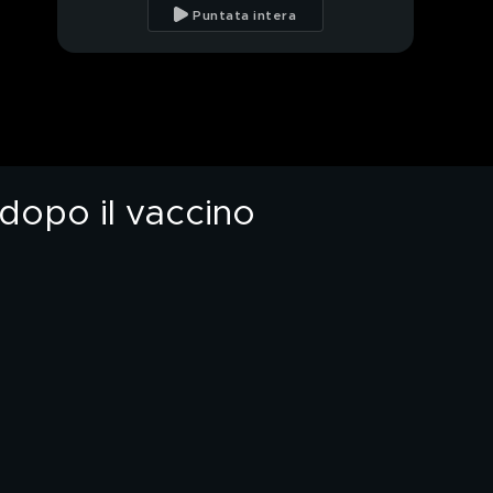
dose: "Ci siamo fidati
Puntata intera
della scienza, ora
aiutateci"
Il dramma di Camilla
Canepa, morta a 18
anni dopo il vaccino
Fuorilegge e premiati:
case gratis ai rom
dopo il vaccino
PROSSIMO VIDEO
I rom senza vergogna:
"Noi le bollette non le
paghiamo"
Gli affari illegali dei
rom: il clan delle
macchine di lusso
Il clan dei rom: affari
sporchi nelle case dello
Stato
Allarme stipendi, gli
spudorati: "Paghe da