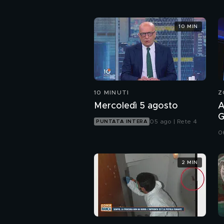
10 MIN
10 MINUTI
Z
Mercoledì 5 agosto
A
G
05 ago | Rete 4
PUNTATA INTERA
h
0
2 MIN