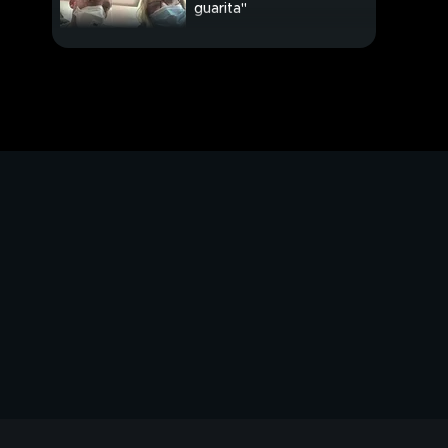
guarita"
PROSSIMO VIDEO
Emergenza virus,
pescatori in ginocchio
Emergenza virus,
burocrazia e ritardi
Emergenza virus,
pronta la
regolarizzazione degli
immigrati
Meloni: "Stiamo
valutando la sfiducia a
Bonafede"
Virus, all'orizzonte un
governo di unità
nazionale?
Dopo la grande paura,
Milano riparte