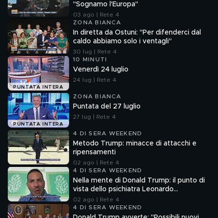
"Sognamo l'Europa"
03 ago | Rete 4
ZONA BIANCA
In diretta da Ostuni: "Per difenderci dal
caldo abbiamo solo i ventagli"
30 lug | Rete 4
10 MINUTI
Venerdì 24 luglio
24 lug | Rete 4
PUNTATA INTERA
ZONA BIANCA
Puntata del 27 luglio
27 lug | Rete 4
PUNTATA INTERA
4 DI SERA WEEKEND
Metodo Trump: minacce di attacchi e
ripensamenti
02 ago | Rete 4
4 DI SERA WEEKEND
Nella mente di Donald Trump: il punto di
vista dello psichiatra Leonardo
Mendolicchio
02 ago | Rete 4
4 DI SERA WEEKEND
Donald Trump avverte: "Possibili nuovi