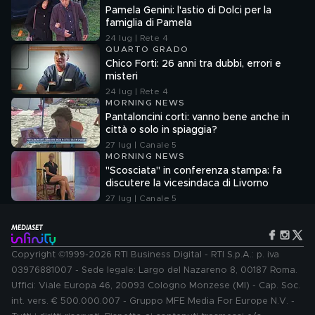
Pamela Genini: l'astio di Dolci per la
famiglia di Pamela
24 lug | Rete 4
QUARTO GRADO
Chico Forti: 26 anni tra dubbi, errori e
misteri
24 lug | Rete 4
MORNING NEWS
Pantaloncini corti: vanno bene anche in
città o solo in spiaggia?
27 lug | Canale 5
MORNING NEWS
"Scosciata" in conferenza stampa: fa
discutere la vicesindaca di Livorno
27 lug | Canale 5
Copyright ©1999-2026 RTI Business Digital - RTI S.p.A.: p. iva
03976881007 - Sede legale: Largo del Nazareno 8, 00187 Roma.
Uffici: Viale Europa 46, 20093 Cologno Monzese (MI) - Cap. Soc.
int. vers. € 500.000.007 - Gruppo MFE Media For Europe N.V. -