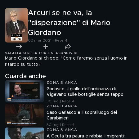
di Dome
Arcuri se ne va, la
"disperazione" di Mario
Giordano
02 mar 2021 | Rete 4
VAI ALLA SERIE
LA TUA LISTA
CONDIVIDI
Mario Giordano si chiede: "Come faremo senza l'uomo in
ritardo su tutto?"
Guarda anche
ZONA BIANCA
Garlasco, il giallo dell'ordinanza di
Vigevano sulle bottiglie senza tappo
30 lug | Rete 4
ZONA BIANCA
Caso Garlasco e il sopralluogo dei
Carabinieri
30 lug | Rete 4
ZONA BIANCA
A Ceuta tra paura e rabbia, i migranti: