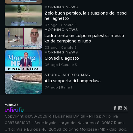
MORNING NEWS
Zelo buon persico, la situazione dei pesci
nel laghetto
07 ago | Canale 5
MORNING NEWS
Ladro tenta un colpo in palestra, messo
ko da campione di judo
03 ago | Canale 5
MORNING NEWS
Giovedì 6 agosto
06 ago | Canale 5
PUNTATA INTERA
STUDIO APERTO MAG
Alla scoperta di Lampedusa
04 ago | Italia 1
Copyright ©1999-2026 RTI Business Digital - RTI S.p.A.: p. iva
03976881007 - Sede legale: Largo del Nazareno 8, 00187 Roma.
Uffici: Viale Europa 46, 20093 Cologno Monzese (MI) - Cap. Soc.