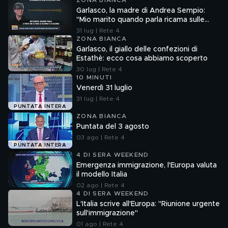
ZONA BIANCA
Garlasco, la madre di Andrea Sempio:
"Mio marito quando parla ricama sulle
cose"
31 lug | Rete 4
ZONA BIANCA
Garlasco, il giallo delle confezioni di
Estathè: ecco cosa abbiamo scoperto
30 lug | Rete 4
10 MINUTI
Venerdì 31 luglio
31 lug | Rete 4
PUNTATA INTERA
ZONA BIANCA
Puntata del 3 agosto
03 ago | Rete 4
PUNTATA INTERA
4 DI SERA WEEKEND
Emergenza immigrazione, l'Europa valuta
il modello Italia
02 ago | Rete 4
4 DI SERA WEEKEND
L'Italia scrive all'Europa: "Riunione urgente
sull'immigrazione"
01 ago | Rete 4