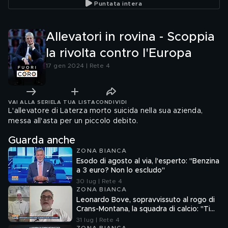
Puntata intera
Allevatori in rovina - Scoppia
la rivolta contro l'Europa
17 gen 2024 | Rete 4
VAI ALLA SERIE
LA TUA LISTA
CONDIVIDI
L'allevatore di Laterza morto suicida nella sua azienda,
messa all'asta per un piccolo debito.
Guarda anche
ZONA BIANCA
Esodo di agosto al via, l'esperto: "Benzina
a 3 euro? Non lo escludo"
30 lug | Rete 4
ZONA BIANCA
Leonardo Bove, sopravvissuto al rogo di
Crans-Montana, la squadra di calcio: "Ti
aspettiamo"
31 lug | Rete 4