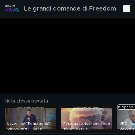
Le grandi domande di Freedom
Nella stessa puntata
in riprod
Lazio: nel "Pentagono"
Portogallo: tsunami, fede
UFO: fi
del potere in Italia
e... dinosauri!
documen
confess