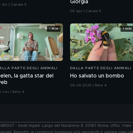
Giorgia
 dic | Canale 5
05 apr | Canale 5
1 MIN
1 MIN
ALLA PARTE DEGLI ANIMALI
DALLA PARTE DEGLI ANIMALI
elen, la gatta star del
Ho salvato un bombo
web
05 ott 2025 | Rete 4
0 nov | Rete 4
76881007 - Sede legale: Largo del Nazareno 8, 00187 Roma. Uffici: Vial
ervati. Rispetto ai contenuti trasmessi e/o riprodotti è vietata ogni uti