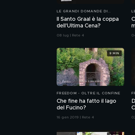
LE GRANDI DOMANDE DI
L
FREEDOM
F
Il Santo Graal è la coppa
C
dell'Ultima Cena?
m
08 lug | Rete 4
0
9 MIN
FREEDOM - OLTRE IL CONFINE
F
Che fine ha fatto il lago
D
del Fucino?
C
16 gen 2019 | Rete 4
0