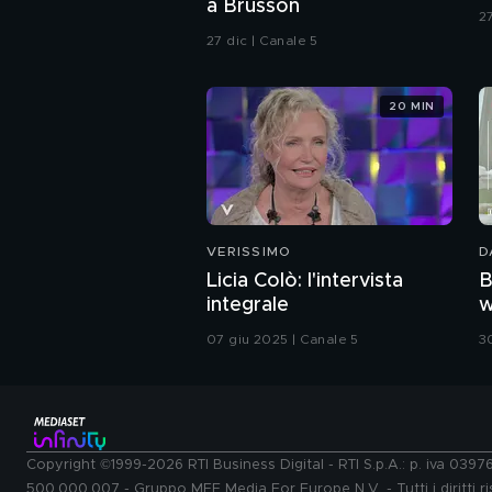
a Brusson
27
27 dic | Canale 5
20 MIN
VERISSIMO
D
Licia Colò: l'intervista
B
integrale
07 giu 2025 | Canale 5
3
Copyright ©1999-2026 RTI Business Digital - RTI S.p.A.: p. iva 039
500.000.007 - Gruppo MFE Media For Europe N.V. - Tutti i diritti ris