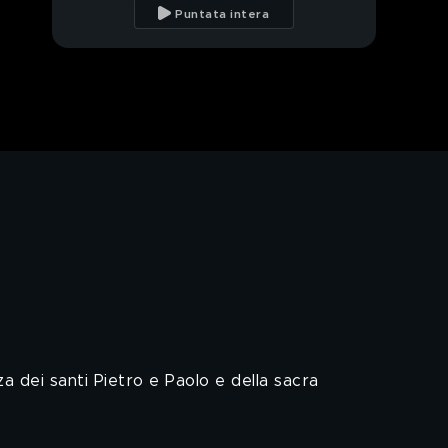
sorprendente
Puntata intera
all'interno della
piramide di Cheope
Teorie sulla Grande
Piramide
Il Papa buono
Città del Messico: la
Vergine di Guadalupe
Le apparizioni e il
mistero della Madonna
di Guadalupe
Roma, città magica
a dei santi Pietro e Paolo e della sacra
Nella prossima
puntata...