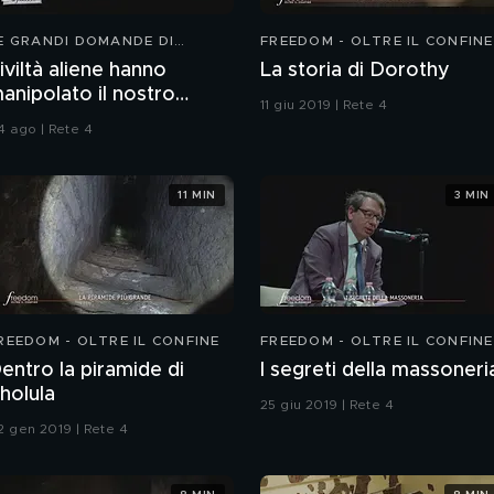
E GRANDI DOMANDE DI
FREEDOM - OLTRE IL CONFINE
REEDOM
iviltà aliene hanno
La storia di Dorothy
anipolato il nostro
11 giu 2019 | Rete 4
DNA?
4 ago | Rete 4
11 MIN
3 MIN
REEDOM - OLTRE IL CONFINE
FREEDOM - OLTRE IL CONFINE
entro la piramide di
I segreti della massoneri
holula
25 giu 2019 | Rete 4
2 gen 2019 | Rete 4