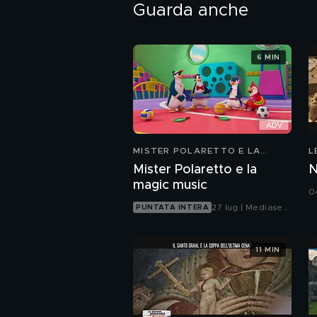
Guarda anche
6 MIN
MISTER POLARETTO E LA
L
MAGIC MUSIC
F
Mister Polaretto e la
N
magic music
0
27 lug | Mediaset
PUNTATA INTERA
Infinity
11 MIN