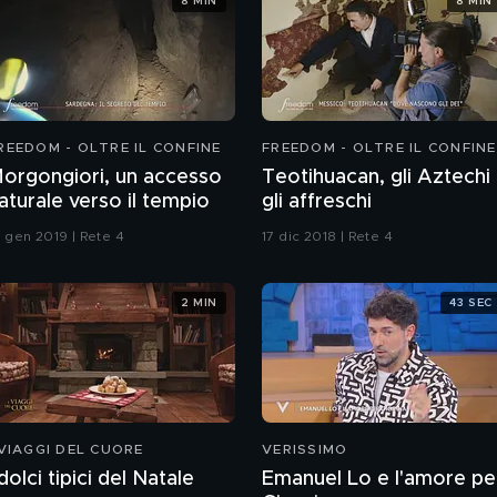
8 MIN
8 MIN
REEDOM - OLTRE IL CONFINE
FREEDOM - OLTRE IL CONFINE
orgongiori, un accesso
Teotihuacan, gli Aztechi
aturale verso il tempio
gli affreschi
6 gen 2019 | Rete 4
17 dic 2018 | Rete 4
2 MIN
43 SEC
 VIAGGI DEL CUORE
VERISSIMO
 dolci tipici del Natale
Emanuel Lo e l'amore pe