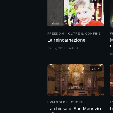
2 MIN
FREEDOM - OLTRE IL CONFINE
F
La reincarnazione
M
n
02 lug 2019 | Rete 4
1
3 MIN
I VIAGGI DEL CUORE
I
La chiesa di San Maurizio
I