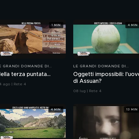
1 MIN
4 MIN
E GRANDI DOMANDE DI
LE GRANDI DOMANDE DI
REEDOM
FREEDOM
ella terza puntata...
Oggetti impossibili: l'uov
di Assuan?
4 ago | Rete 4
08 lug | Rete 4
4 MIN
13 MIN