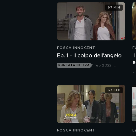
97 MIN
FOSCA INNOCENTI
F
Ep. 1 - Il colpo dell'angelo
I
e
11 feb 2022 |
PUNTATA INTERA
Canale 5
2
57 SEC
FOSCA INNOCENTI
L