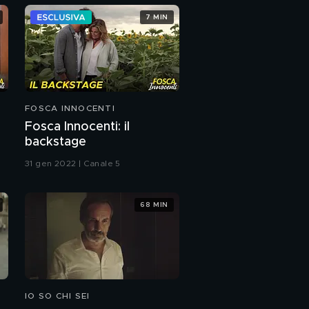
7 MIN
Il riassunto del primo
episodio
FOSCA INNOCENTI
Fosca Innocenti: il
backstage
31 gen 2022 | Canale 5
68 MIN
IO SO CHI SEI