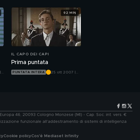
92 MIN
IL CAPO DEI CAPI
Prima puntata
|
25 ott 2007 |
PUNTATA INTERA
Canale 5
e Europa 46, 20093 Cologno Monzese (MI) - Cap. Soc. int. vers. €
lizzazione funzionale all'addestramento di sistemi di intelligenza
cy
Cookie policy
Cos'è Mediaset Infinity