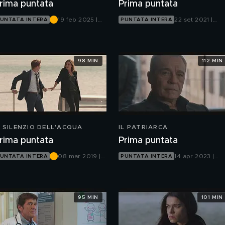
rima puntata
Prima puntata
19 feb 2025 |
22 set 2021 |
UNTATA INTERA
PUNTATA INTERA
Canale 5
Canale 5
98 MIN
112 MIN
L SILENZIO DELL'ACQUA
IL PATRIARCA
rima puntata
Prima puntata
08 mar 2019 |
14 apr 2023 |
UNTATA INTERA
PUNTATA INTERA
Canale 5
Canale 5
95 MIN
101 MIN