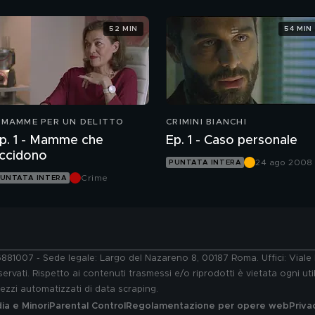
52 MIN
54 MIN
 MAMME PER UN DELITTO
CRIMINI BIANCHI
p. 1 - Mamme che
Ep. 1 - Caso personale
ccidono
24 ago 2008 
PUNTATA INTERA
Canale 5
Crime
UNTATA INTERA
76881007 - Sede legale: Largo del Nazareno 8, 00187 Roma. Uffici: Vial
ervati. Rispetto ai contenuti trasmessi e/o riprodotti è vietata ogni uti
 mezzi automatizzati di data scraping.
a e Minori
Parental Control
Regolamentazione per opere web
Priva