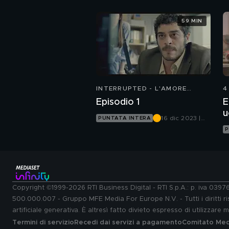
59 MIN
INTERRUPTED - L'AMORE
4
INCOMPIUTO
Episodio 1
E
u
16 dic 2023 |
PUNTATA INTERA
Mediaset
P
Infinity
Copyright ©1999-2026 RTI Business Digital - RTI S.p.A.: p. iva 039
500.000.007 - Gruppo MFE Media For Europe N.V. - Tutti i diritti ris
artificiale generativa. È altresì fatto divieto espresso di utilizzare
Termini di servizio
Recedi dai servizi a pagamento
Comitato Medi