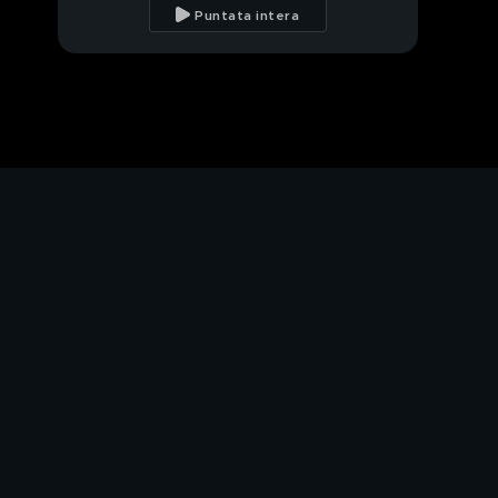
Puntata intera
PROSSIMO VIDEO
Ep. 1 | Cap. 6
Ep. 1 | Cap. 7
Ep. 1 | Cap. 8
Ep. 1 | Cap. 9
Ep. 1 | Cap. 10
Ep. 1 | Cap. 11