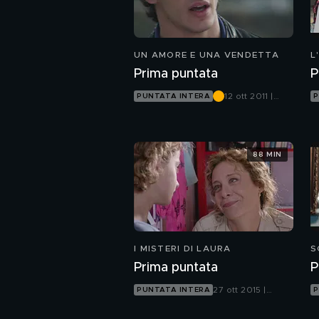
UN AMORE E UNA VENDETTA
L
Prima puntata
P
12 ott 2011 |
PUNTATA INTERA
P
Canale 5
88 MIN
I MISTERI DI LAURA
S
Prima puntata
P
27 ott 2015 |
PUNTATA INTERA
P
Canale 5