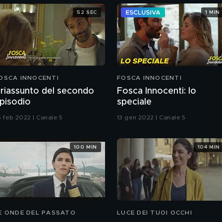
52 SEC
1 MIN
OSCA INNOCENTI
FOSCA INNOCENTI
l riassunto del secondo
Fosca Innocenti: lo
pisodio
speciale
5 feb 2022 | Canale 5
13 gen 2022 | Canale 5
100 MIN
104 MIN
E ONDE DEL PASSATO
LUCE DEI TUOI OCCHI