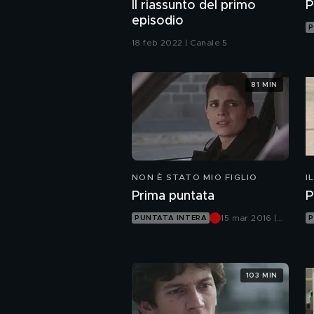
Il riassunto del primo
P
episodio
P
18 feb 2022 | Canale 5
81 MIN
NON È STATO MIO FIGLIO
I
Prima puntata
P
15 mar 2016 |
PUNTATA INTERA
P
Canale 5
103 MIN