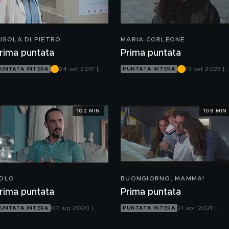
'ISOLA DI PIETRO
MARIA CORLEONE
rima puntata
Prima puntata
24 set 2017 |
13 set 2023 |
UNTATA INTERA
PUNTATA INTERA
Canale 5
Canale 5
102 MIN
108 MIN
OLO
BUONGIORNO, MAMMA!
rima puntata
Prima puntata
07 lug 2020 |
21 apr 2021 |
UNTATA INTERA
PUNTATA INTERA
Canale 5
Canale 5