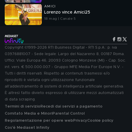
AMICI
Lorenzo vince Amici25
18 mag | Canale 5
Copyright ©1999-2026 RTI Business Digital - RTI S.p.A.: p. iva
03976881007 - Sede legale: Largo del Nazareno 8, 00187 Roma.
Uffici: Viale Europa 46, 20093 Cologno Monzese (MI) - Cap. Soc.
int. vers. € 500.000.007 - Gruppo MFE Media For Europe N.V. -
Tutti i diritti riservati. Rispetto ai contenuti trasmessi e/o
riprodotti è vietata ogni utilizzazione funzionale
all'addestramento di sistemi di intelligenza artificiale generativa.
È altresì fatto divieto espresso di utilizzare mezzi automatizzati
di data scraping.
Termini di servizio
Recedi dai servizi a pagamento
Comitato Media e Minori
Parental Control
Regolamentazione per opere web
Privacy
Cookie policy
Cos'è Mediaset Infinity