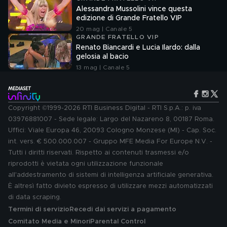
Alessandra Mussolini vince questa
edizione di Grande Fratello VIP
20 mag | Canale 5
GRANDE FRATELLO VIP
Renato Biancardi e Lucia Ilardo: dalla
gelosia al bacio
13 mag | Canale 5
Copyright ©1999-2026 RTI Business Digital - RTI S.p.A.: p. iva
03976881007 - Sede legale: Largo del Nazareno 8, 00187 Roma.
Uffici: Viale Europa 46, 20093 Cologno Monzese (MI) - Cap. Soc.
int. vers. € 500.000.007 - Gruppo MFE Media For Europe N.V. -
Tutti i diritti riservati. Rispetto ai contenuti trasmessi e/o
riprodotti è vietata ogni utilizzazione funzionale
all'addestramento di sistemi di intelligenza artificiale generativa.
È altresì fatto divieto espresso di utilizzare mezzi automatizzati
di data scraping.
Termini di servizio
Recedi dai servizi a pagamento
Comitato Media e Minori
Parental Control