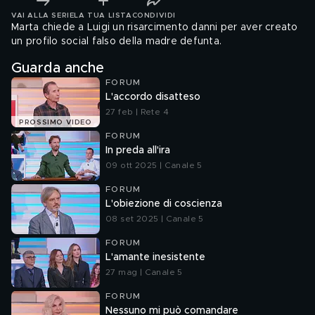
VAI ALLA SERIE
LA TUA LISTA
CONDIVIDI
Marta chiede a Luigi un risarcimento danni per aver creato
un profilo social falso della madre defunta.
Guarda anche
FORUM
L'accordo disatteso
27 feb | Rete 4
PROSSIMO VIDEO
FORUM
In preda all'ira
09 ott 2025 | Canale 5
FORUM
L'obiezione di coscienza
08 set 2025 | Canale 5
FORUM
L'amante inesistente
27 mag | Canale 5
FORUM
Nessuno mi può comandare