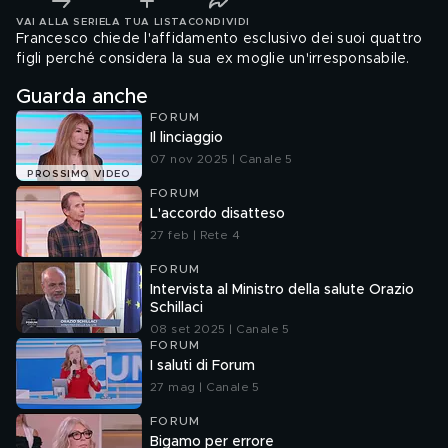
VAI ALLA SERIE
LA TUA LISTA
CONDIVIDI
Francesco chiede l'affidamento esclusivo dei suoi quattro
figli perché considera la sua ex moglie un'irresponsabile.
Guarda anche
FORUM
Il linciaggio
07 nov 2025 | Canale 5
PROSSIMO VIDEO
FORUM
L'accordo disatteso
27 feb | Rete 4
FORUM
Intervista al Ministro della salute Orazio
Schillaci
08 set 2025 | Canale 5
FORUM
I saluti di Forum
27 mag | Canale 5
FORUM
Bigamo per errore