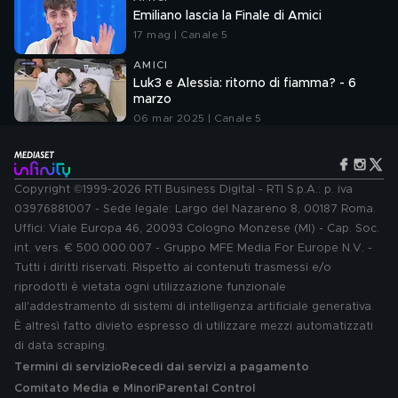
Emiliano lascia la Finale di Amici
17 mag | Canale 5
AMICI
Luk3 e Alessia: ritorno di fiamma? - 6
marzo
06 mar 2025 | Canale 5
Copyright ©1999-2026 RTI Business Digital - RTI S.p.A.: p. iva
03976881007 - Sede legale: Largo del Nazareno 8, 00187 Roma.
Uffici: Viale Europa 46, 20093 Cologno Monzese (MI) - Cap. Soc.
int. vers. € 500.000.007 - Gruppo MFE Media For Europe N.V. -
Tutti i diritti riservati. Rispetto ai contenuti trasmessi e/o
riprodotti è vietata ogni utilizzazione funzionale
all'addestramento di sistemi di intelligenza artificiale generativa.
È altresì fatto divieto espresso di utilizzare mezzi automatizzati
di data scraping.
Termini di servizio
Recedi dai servizi a pagamento
Comitato Media e Minori
Parental Control