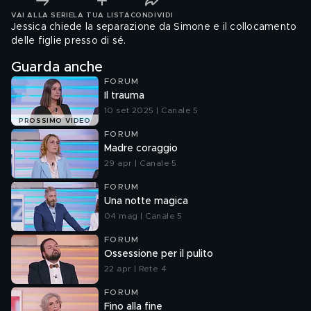
VAI ALLA SERIE
LA TUA LISTA
CONDIVIDI
Jessica chiede la separazione da Simone e il collocamento
delle figlie presso di sé.
Guarda anche
FORUM
Il trauma
10 set 2025 | Canale 5
PROSSIMO VIDEO
FORUM
Madre coraggio
29 apr | Canale 5
FORUM
Una notte magica
04 mag | Canale 5
FORUM
Ossessione per il pulito
22 apr | Rete 4
FORUM
Fino alla fine