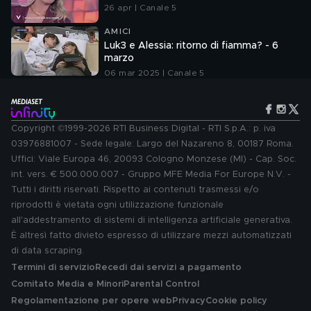
26 apr | Canale 5
AMICI
Luk3 e Alessia: ritorno di fiamma? - 6
marzo
06 mar 2025 | Canale 5
Copyright ©1999-2026 RTI Business Digital - RTI S.p.A.: p. iva
03976881007 - Sede legale: Largo del Nazareno 8, 00187 Roma.
Uffici: Viale Europa 46, 20093 Cologno Monzese (MI) - Cap. Soc.
int. vers. € 500.000.007 - Gruppo MFE Media For Europe N.V. -
Tutti i diritti riservati. Rispetto ai contenuti trasmessi e/o
riprodotti è vietata ogni utilizzazione funzionale
all'addestramento di sistemi di intelligenza artificiale generativa.
È altresì fatto divieto espresso di utilizzare mezzi automatizzati
di data scraping.
Termini di servizio
Recedi dai servizi a pagamento
Comitato Media e Minori
Parental Control
Regolamentazione per opere web
Privacy
Cookie policy