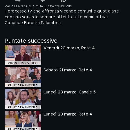
VAI ALLA SERIE
LA TUA LISTA
CONDIVIDI
Il processo tv che affronta vicende comuni e quotidiane
con uno sguardo sempre attento ai temi più attuali.
Conduce Barbara Palombelli.
Puntate successive
Venerdì 20 marzo, Rete 4
PROSSIMO VIDEO
Sabato 21 marzo, Rete 4
PUNTATA INTERA
Lunedì 23 marzo, Canale 5
PUNTATA INTERA
Lunedì 23 marzo, Rete 4
PUNTATA INTERA