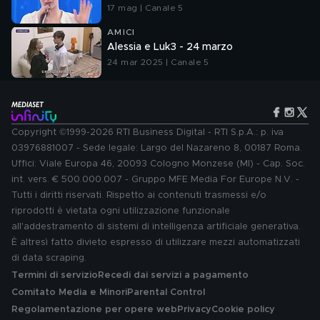
17 mag | Canale 5
AMICI
Alessia e Luk3 - 24 marzo
24 mar 2025 | Canale 5
Copyright ©1999-2026 RTI Business Digital - RTI S.p.A.: p. iva
03976881007 - Sede legale: Largo del Nazareno 8, 00187 Roma.
Uffici: Viale Europa 46, 20093 Cologno Monzese (MI) - Cap. Soc.
int. vers. € 500.000.007 - Gruppo MFE Media For Europe N.V. -
Tutti i diritti riservati. Rispetto ai contenuti trasmessi e/o
riprodotti è vietata ogni utilizzazione funzionale
all'addestramento di sistemi di intelligenza artificiale generativa.
È altresì fatto divieto espresso di utilizzare mezzi automatizzati
di data scraping.
Termini di servizio
Recedi dai servizi a pagamento
Comitato Media e Minori
Parental Control
Regolamentazione per opere web
Privacy
Cookie policy