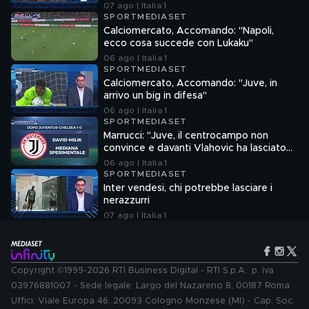
07 ago | Italia 1
SPORTMEDIASET
Calciomercato, Accomando: "Napoli,
ecco cosa succede con Lukaku"
06 ago | Italia 1
SPORTMEDIASET
Calciomercato, Accomando: "Juve, in
arrivo un big in difesa"
06 ago | Italia 1
SPORTMEDIASET
Marrucci: "Juve, il centrocampo non
convince e davanti Vlahovic ha lasciato
un vuoto"
06 ago | Italia 1
SPORTMEDIASET
Inter vendesi, chi potrebbe lasciare i
nerazzurri
07 ago | Italia 1
Copyright ©1999-2026 RTI Business Digital - RTI S.p.A.: p. iva
03976881007 - Sede legale: Largo del Nazareno 8, 00187 Roma.
Uffici: Viale Europa 46, 20093 Cologno Monzese (MI) - Cap. Soc.