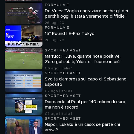
FORMULA E
De Vries: "Voglio ringraziare anche gli dei
perchè oggi è stata veramente difficile"
26 lug | 20
FORMULA E
15° Round | E-Prix Tokyo
26 lug | 20
PUNTATA INTERA
SPORTMEDIASET
Marrucci: "Juve, quante note positive!
Zero gol subiti, Yildiz e... l'uomo in più"
06 ago | Italia 1
SPORTMEDIASET
Svolta clamorosa sul capo di Sebastiano
Esposito
07 ago | Italia 1
SPORTMEDIASET
Diomande al Real per 140 milioni di euro,
ma non è record
07 ago | Italia 1
SPORTMEDIASET
Napoli, Lukaku è un caso: se parte chi
arriva?