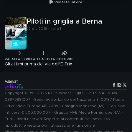
Puntata intera
Piloti in griglia a Berna
22 giu 2019 | Italia 1
VAI ALLA SERIE
LA TUA LISTA
CONDIVIDI
Gli attimi prima del via dell'E-Prix
Copyright ©1999-2026 RTI Business Digital - RTI S.p.A.: p. iva
03976881007 - Sede legale: Largo del Nazareno 8, 00187 Roma.
Uffici: Viale Europa 46, 20093 Cologno Monzese (MI) - Cap. Soc.
int. vers. € 500.000.007 - Gruppo MFE Media For Europe N.V. -
Tutti i diritti riservati. Rispetto ai contenuti trasmessi e/o
riprodotti è vietata ogni utilizzazione funzionale