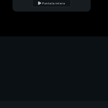
Puntata intera
Le parole di Sam Bird
PROSSIMO VIDEO
Lynn e Engel
Heidfeld e Rosenqvist
Evans e Piquet
Parla il poleman
Le voci dei Techeetah