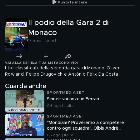
Puntata intera
così è s
Il podio della Gara 2 di
Monaco
17 mag | Italia 1
VAI ALLA SERIE
LA TUA LISTA
CONDIVIDI
I tre classificati della seconda gara di Monaco: Oliver
Rowland, Felipe Drugovich e António Félix Da Costa.
Guarda anche
SPORTMEDIASET
Sinner: vacanze in Ferrari
04 ago | Italia 1
PROSSIMO VIDEO
SPORTMEDIASET
"Mondiale? Proveremo a competere
contro ogni squadra". Olbis Andrè
racconta il percorso di avvicinamento ai
05 ago | Italia 1
prossimi mondiali in Germania.