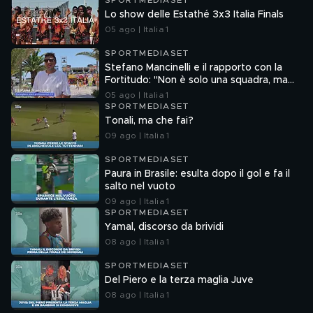
SPORTMEDIASET
Lo show delle Estathé 3x3 Italia Finals
05 ago | Italia 1
SPORTMEDIASET
Stefano Mancinelli e il rapporto con la
Fortitudo: "Non è solo una squadra, ma
una fede"
05 ago | Italia 1
SPORTMEDIASET
Tonali, ma che fai?
09 ago | Italia 1
SPORTMEDIASET
Paura in Brasile: esulta dopo il gol e fa il
salto nel vuoto
09 ago | Italia 1
SPORTMEDIASET
Yamal, discorso da brividi
08 ago | Italia 1
SPORTMEDIASET
Del Piero e la terza maglia Juve
08 ago | Italia 1