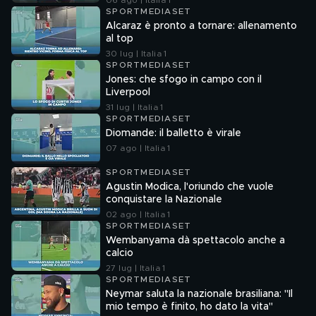
06 ago | Italia 1
SPORTMEDIASET
Alcaraz è pronto a tornare: allenamento
al top
30 lug | Italia 1
SPORTMEDIASET
Jones: che sfogo in campo con il
Liverpool
31 lug | Italia 1
SPORTMEDIASET
Diomande: il balletto è virale
07 ago | Italia 1
SPORTMEDIASET
Agustin Modica, l'oriundo che vuole
conquistare la Nazionale
02 ago | Italia 1
SPORTMEDIASET
Wembanyama dà spettacolo anche a
calcio
27 lug | Italia 1
SPORTMEDIASET
Neymar saluta la nazionale brasiliana: "Il
mio tempo è finito, ho dato la vita"