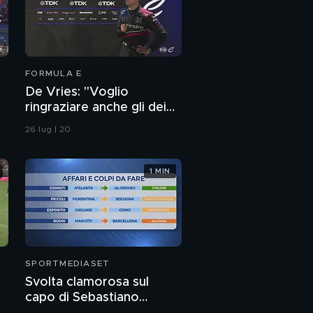
FORMULA E
De Vries: "Voglio
ringraziare anche gli dei
perchè oggi è stata
26 lug | 20
veramente difficile"
1 MIN
SPORTMEDIASET
Svolta clamorosa sul
capo di Sebastiano