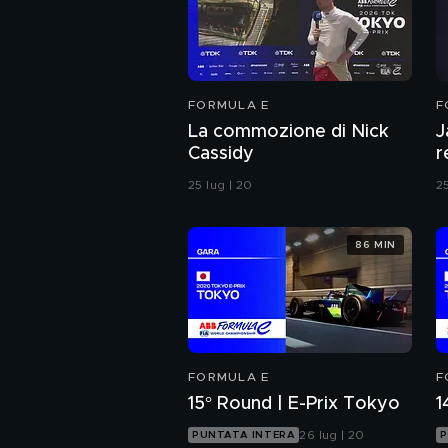
FORMULA E
F
La commozione di Nick
J
Cassidy
r
m
25 lug | 20
25
86 MIN
FORMULA E
F
15° Round | E-Prix Tokyo
1
26 lug | 20
PUNTATA INTERA
P