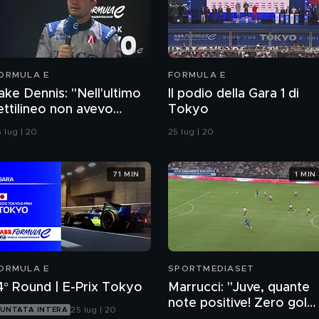
ORMULA E
FORMULA E
ake Dennis: "Nell'ultimo
Il podio della Gara 1 di
ettilineo non avevo
Tokyo
olta energia"
 lug | 20
25 lug | 20
71 MIN
1 MIN
ORMULA E
SPORTMEDIASET
4° Round | E-Prix Tokyo
Marrucci: "Juve, quante
note positive! Zero gol
25 lug | 20
UNTATA INTERA