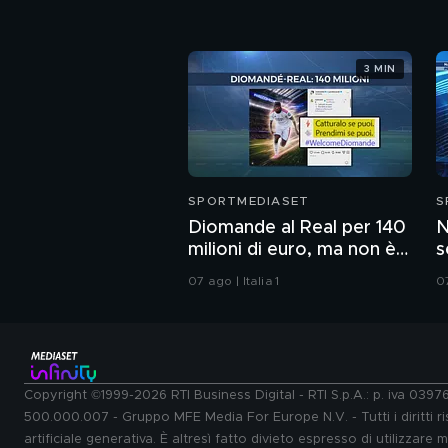
3 MIN
SPORTMEDIASET
S
Diomande al Real per 140
N
milioni di euro, ma non è
s
record
07 ago | Italia 1
07
Copyright ©1999-2026 RTI Business Digital - RTI S.p.A.: p. iva 039
500.000.007 - Gruppo MFE Media For Europe N.V. - Tutti i diritti ris
artificiale generativa. È altresì fatto divieto espresso di utilizzare