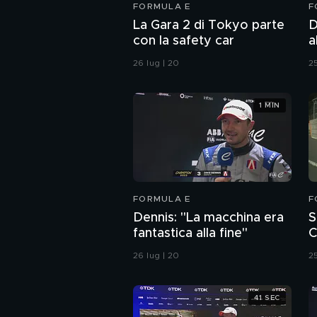
FORMULA E
F
La Gara 2 di Tokyo parte
D
con la safety car
a
p
26 lug | 20
25
1 MIN
FORMULA E
F
Dennis: "La macchina era
S
fantastica alla fine"
C
26 lug | 20
25
41 SEC