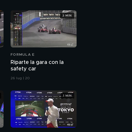
"Gara strategica e
3 MIN
bellissima"
PROSSIMO VIDEO
Che festa sul podio
FORMULA E
E-Prix Berlino:
highlights
Riparte la gara con la
safety car
26 lug | 20
1 MIN