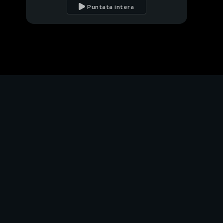
Puntata intera
Abt disegna il tracciato
Biaggi spinge la Venturi
E-Prix Berlino, la
partenza
Angolo Supertech II
Bandiera gialla per
colpa di Lynn
Di Grassi vince da
dominatore