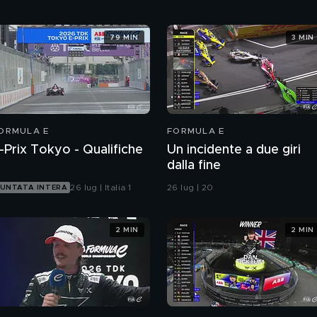
79 MIN
3 MIN
ORMULA E
FORMULA E
-Prix Tokyo - Qualifiche
Un incidente a due giri
dalla fine
26 lug | Italia 1
26 lug | 20
UNTATA INTERA
2 MIN
2 MIN