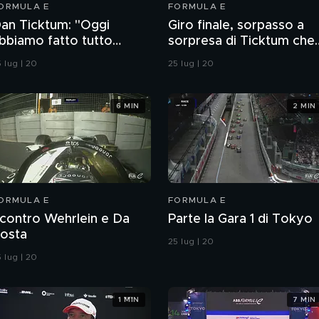
ORMULA E
FORMULA E
an Ticktum: "Oggi
Giro finale, sorpasso a
bbiamo fatto tutto
sorpresa di Ticktum che
erfetto"
vince la gara
 lug | 20
25 lug | 20
6 MIN
2 MIN
ORMULA E
FORMULA E
contro Wehrlein e Da
Parte la Gara 1 di Tokyo
osta
25 lug | 20
 lug | 20
1 MIN
7 MIN