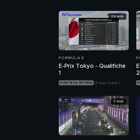
79 MIN
FORMULA E
F
E-Prix Tokyo - Qualifiche
E
1
2
25 lug | Italia 1
PUNTATA INTERA
P
7 MIN