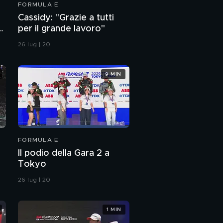
FORMULA E
Cassidy: "Grazie a tutti
per il grande lavoro"
26 lug | 20
9 MIN
FORMULA E
Il podio della Gara 2 a
Tokyo
26 lug | 20
1 MIN