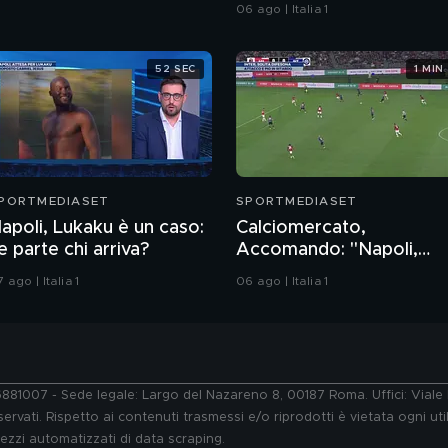
subiti, Yildiz e... l'uomo in
06 ago | Italia 1
più"
52 SEC
1 MIN
PORTMEDIASET
SPORTMEDIASET
apoli, Lukaku è un caso:
Calciomercato,
e parte chi arriva?
Accomando: "Napoli,
ecco cosa succede con
 ago | Italia 1
06 ago | Italia 1
Lukaku"
76881007 - Sede legale: Largo del Nazareno 8, 00187 Roma. Uffici: Vial
ervati. Rispetto ai contenuti trasmessi e/o riprodotti è vietata ogni uti
 mezzi automatizzati di data scraping.