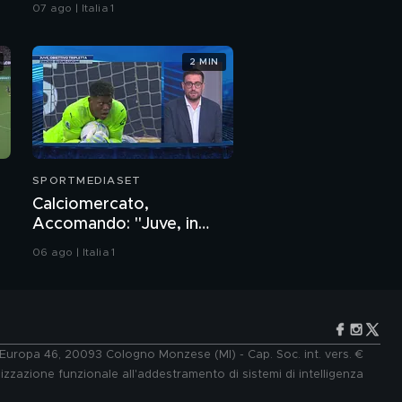
Esposito
07 ago | Italia 1
2 MIN
SPORTMEDIASET
Calciomercato,
Accomando: "Juve, in
arrivo un big in difesa"
06 ago | Italia 1
e Europa 46, 20093 Cologno Monzese (MI) - Cap. Soc. int. vers. €
lizzazione funzionale all'addestramento di sistemi di intelligenza